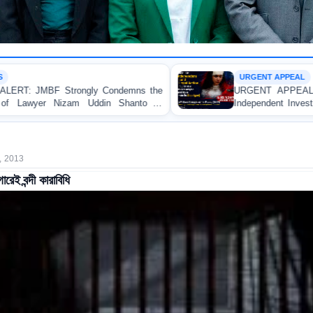
URGENT APPEAL
demns the
URGENT APPEAL: Ensure an Immediate Hig
Shanto in
Independent Investigation and Appropriate Lega
Regarding the Injury of a Female Apprentice
Allegedly Caused by a Judicial Magistrate in Go
, 2013
ারেই বন্দী কারাবিধি