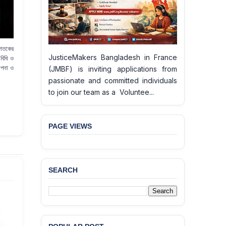
 শতকের
JusticeMakers Bangladesh in France
বিধি ও
থাপনা ও
(JMBF) is inviting applications from
passionate and committed individuals
to join our team as a Voluntee...
PAGE VIEWS
SEARCH
BANGLADESH ALERT:
JMBF Deeply Concerned
and Strongly Condemns
the Death of Durjoy
Chowdhury in Police
Custody at Chakaria