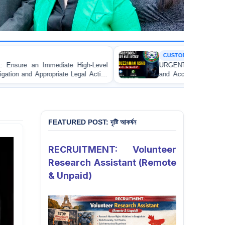
CUSTODIAL DEATH
h-Level
URGENT APPEAL: Ensure Independent Investiga
l Action
and Accountability for the Death of Mr. Asaduz
 Lawyer
Asad in Bogura DB Police Custody
palganj
FEATURED POST: দৃষ্টি আকর্ষন
RECRUITMENT: Volunteer
Research Assistant (Remote
& Unpaid)