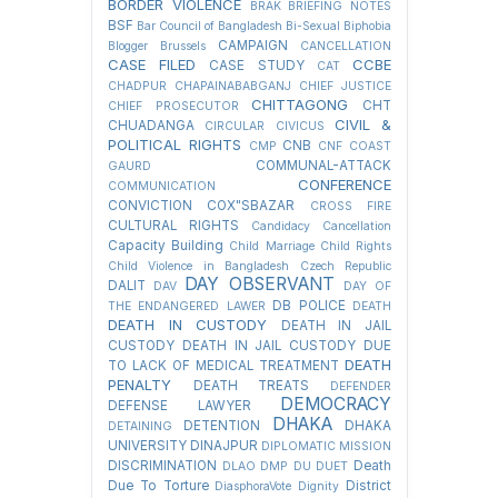
BORDER VIOLENCE
BRAK
BRIEFING NOTES
BSF
Bar Council of Bangladesh
Bi-Sexual
Biphobia
CAMPAIGN
Blogger
Brussels
CANCELLATION
CASE FILED
CCBE
CASE STUDY
CAT
CHADPUR
CHAPAINABABGANJ
CHIEF JUSTICE
CHITTAGONG
CHT
CHIEF PROSECUTOR
CIVIL &
CHUADANGA
CIRCULAR
CIVICUS
POLITICAL RIGHTS
CNB
CMP
CNF
COAST
COMMUNAL-ATTACK
GAURD
CONFERENCE
COMMUNICATION
CONVICTION
COX"SBAZAR
CROSS FIRE
CULTURAL RIGHTS
Candidacy Cancellation
Capacity Building
Child Marriage
Child Rights
Child Violence in Bangladesh
Czech Republic
DAY OBSERVANT
DALIT
DAV
DAY OF
DB POLICE
THE ENDANGERED LAWER
DEATH
DEATH IN CUSTODY
DEATH IN JAIL
CUSTODY
DEATH IN JAIL CUSTODY DUE
DEATH
TO LACK OF MEDICAL TREATMENT
PENALTY
DEATH TREATS
DEFENDER
DEMOCRACY
DEFENSE LAWYER
DHAKA
DETENTION
DHAKA
DETAINING
UNIVERSITY
DINAJPUR
DIPLOMATIC MISSION
DISCRIMINATION
Death
DLAO
DMP
DU
DUET
Due To Torture
District
DiasphoraVote
Dignity