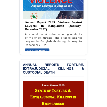
Violation of Justice,
Academic Freedom, and
Human Rights
BANGLADESH ALERT:
Annual Report 2023: Violence Against
JMBF Expresses Deep
Lawyers in Bangladesh (January-
December 2022)
Concern over the
Passage of a Bill Granting
An annual overview documenting incidents
of violence, threats, and attacks against
Immunity from All
lawyers in Bangladesh during January to
Liabilities to July
December 2022.
Protesters
Read Full Report
BANGLADESH ALERT:
JMBF Strongly Condemns
ANNUAL REPORT: TORTURE,
the Expulsion of a
EXTRAJUDICIAL KILLINGS &
Transgender Woman from
CUSTODIAL DEATH
the Chhatra Dal
Committee
BANGLADESH: Call for
Immediate Release of
Unlawful, Politically
Motivated Arrests of
Senior Lawyer Rezaul