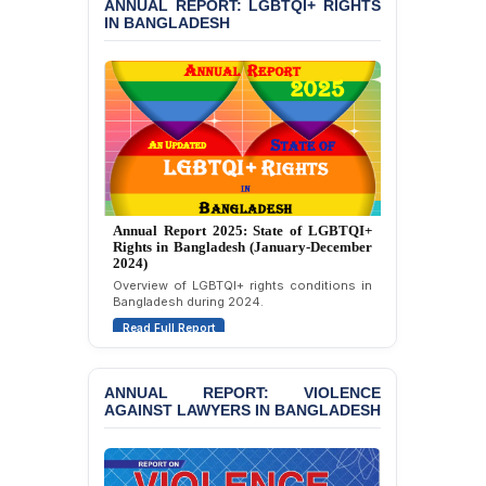
Custody at Chakaria
ANNUAL REPORT: LGBTQI+ RIGHTS
IN BANGLADESH
Police Station, Cox’s
Bazar
BANGLADESH: JMBF
Strongly Condemns
Politically Motivated
Attempted Murder Case
Against 14 Lawyers and 7
Journalists in Dhaka
JOINT STATEMENT:
Annual Report 2025: State of LGBTQI+
Condemning Politically
Rights in Bangladesh (January-December
Motivated Exclusion,
2024)
Intimidation, and
Overview of LGBTQI+ rights conditions in
Interference in the
Bangladesh during 2024.
Democratic Governance
Read Full Report
of the Legal Profession in
Bangladesh
ANNUAL REPORT: VIOLENCE
BANGLADESH ALERT:
AGAINST LAWYERS IN BANGLADESH
Dismissal of Two
University Teachers on
Allegations of
“Blasphemy” — A Gross