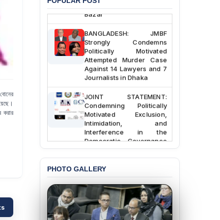
POPULAR POST
Police Station, Cox’s
Bazar
BANGLADESH: JMBF
Strongly Condemns
Politically Motivated
Attempted Murder Case
Against 14 Lawyers and 7
Journalists in Dhaka
JOINT STATEMENT:
 বোনের
Condemning Politically
হয়েছে।
Motivated Exclusion,
র করার
Intimidation, and
Interference in the
Democratic Governance
of the Legal Profession in
Bangladesh
PHOTO GALLERY
BANGLADESH ALERT:
Dismissal of Two
University Teachers on
Allegations of
ts
“Blasphemy” — A Gross
Violation of Justice,