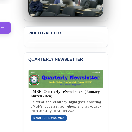
Academic Freedom, and
Human Rights
BANGLADESH ALERT:
JMBF Expresses Deep
ct
Concern over the
VIDEO GALLERY
Passage of a Bill Granting
Immunity from All
Liabilities to July
Protesters
QUARTERLY NEWSLETTER
BANGLADESH ALERT:
JMBF Strongly Condemns
the Expulsion of a
Transgender Woman from
the Chhatra Dal
Committee
JMBF Quarterly eNewsletter (January-
March 2024)
BANGLADESH: Call for
Editorial and quarterly highlights covering
JMBF’s updates, activities, and advocacy
Immediate Release of
from January to March 2024.
Unlawful, Politically
Motivated Arrests of
Read Full Newsletter
Senior Lawyer Rezaul
Karim & Zahurul Islam