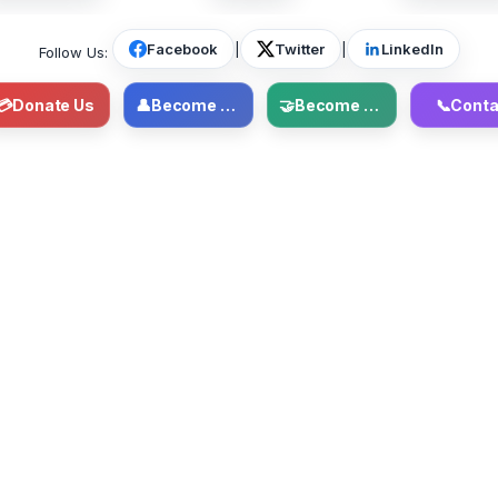
Facebook
|
Twitter
|
LinkedIn
Follow Us:
💳
Donate Us
👤
Become Member
🤝
Become Volunteer
📞
Conta