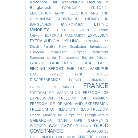
Advocate Bar Association Election in
Bangladesh
ECONOMIC
EDITORIAL
EDUCATION
ELECTION
EGYPT
END AND
CRIMINALISE CONVERSION THERAPY IN
ETHNIC
BANGLADESH
ENVIRONMENT
MINORITY
EU
EU PARLIAMENT
EU-Wide
EXPULSION
Network
EUROPIAN PARLIAMENT
EXTRA-JUDICIAL KILLING
EXTREMIST
End
Death Penalty Now
Escalating Intimidation
European Commission
European Parliament
European Union Transparency Register
Eviction
FABRICATING CASE
FACT
Exclusion
FINDING REPORT
FAIR TRAIL
FARIDPUR
FORCED
FDAL
FEMYSO
FENI
DISAPPEARANCE
FORCED DISMISSAL
FRANCE
FORMER PRIME MINISTER
FREEDOM OF
FREEDOM OF ASSOCIATION
EXPRESSION
FREEDOM OF OPINION
FREEDOM OF OPINION AND EXPRESSION
FREEDOM OF RELIGION
FRESS FREEDOM
French Ministry for Europe and Foreign Affairs
GAIBANDHA
GARMENTS
GANG RAPE
GOOD
GAY
GAZIPUR
WORKER
GHRD
GOVERNANCE
GOPALGANJ
GUNFIRE
GOVERNMENT
GREETINGS
Gazipur