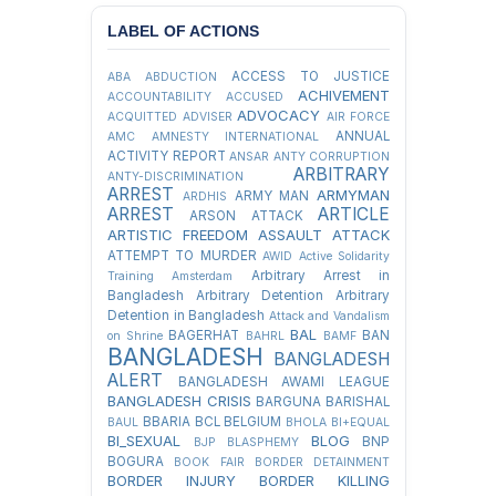
LABEL OF ACTIONS
ACCESS TO JUSTICE
ABA
ABDUCTION
ACHIVEMENT
ACCOUNTABILITY
ACCUSED
ADVOCACY
ACQUITTED
ADVISER
AIR FORCE
ANNUAL
AMC
AMNESTY INTERNATIONAL
ACTIVITY REPORT
ANSAR
ANTY CORRUPTION
ARBITRARY
ANTY-DISCRIMINATION
ARREST
ARMYMAN
ARMY MAN
ARDHIS
ARREST
ARTICLE
ARSON ATTACK
ARTISTIC FREEDOM
ASSAULT
ATTACK
ATTEMPT TO MURDER
AWID
Active Solidarity
Arbitrary Arrest in
Training
Amsterdam
Bangladesh
Arbitrary Detention
Arbitrary
Detention in Bangladesh
Attack and Vandalism
BAL
BAGERHAT
BAN
on Shrine
BAHRL
BAMF
BANGLADESH
BANGLADESH
ALERT
BANGLADESH AWAMI LEAGUE
BANGLADESH CRISIS
BARGUNA
BARISHAL
BBARIA
BCL
BELGIUM
BAUL
BHOLA
BI+EQUAL
BI_SEXUAL
BLOG
BNP
BJP
BLASPHEMY
BOGURA
BOOK FAIR
BORDER DETAINMENT
BORDER INJURY
BORDER KILLING