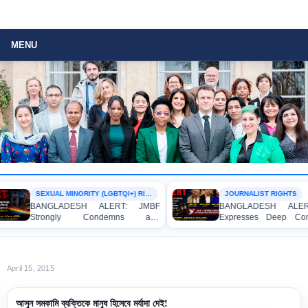
MENU
SEXUAL MINORITY (LGBTQI+) RIGHTS
JOURNALIST RIGHTS
BANGLADESH ALERT: JMBF
BANGLADESH ALERT
Strongly Condemns and
Expresses Deep Conc
Expresses Deep Concern over the
Strong Condemnation 
Detention of Two Individuals on
Indictment of Four 
Allegations of Homosexuality at
Journalists and Blogge
Dhaka University’s Surya Sen Hall
the International Crimes 
April 15, 2015
আসুন সমকামি ব্যক্তিকে মানুষ হিসেবে মর্যাদা দেই!