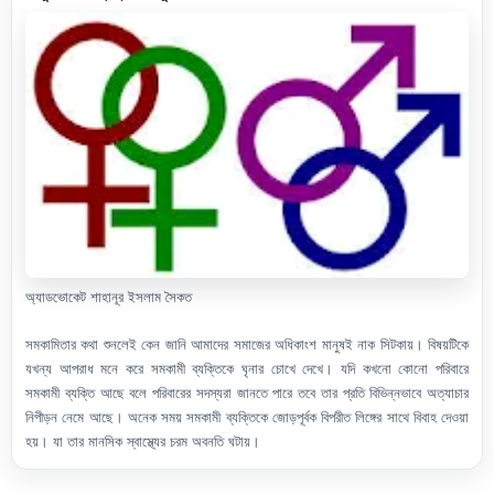
অ্যাডভোকেট শাহানূর ইসলাম সৈকত
সমকামিতার কথা শুনলেই কেন জানি আমাদের সমাজের অধিকাংশ মানুষই নাক সিটকায়। বিষয়টিকে
যখন্য আপরাধ মনে করে সমকামী ব্যক্তিকে ঘৃনার চোখে দেখে। যদি কখনো কোনো পরিবারে
সমকামী ব্যক্তি আছে বলে পরিবারের সদস্যরা জানতে পারে তবে তার প্রতি বিভিন্নভাবে অত্যাচার
নিপীড়ন নেমে আছে। অনেক সময় সমকামী ব্যক্তিকে জোড়পূর্বক বিপরীত লিঙ্গের সাথে বিবাহ দেওয়া
হয়। যা তার মানসিক স্বাস্থ্যের চরম অবনতি ঘটায়।