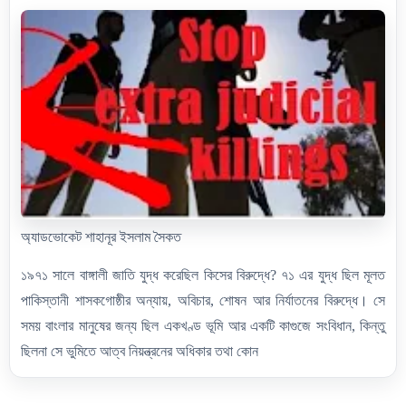
অ্যাডভোকেট শাহানূর ইসলাম সৈকত
১৯৭১ সালে বাঙ্গালী জাতি যুদ্ধ করেছিল কিসের বিরুদ্ধে?
৭১ এর যুদ্ধ ছিল মূলত
পাকিস্তানী শাসকগোষ্ঠীর অন্যায়, অবিচার, শোষন আর নির্যাতনের বিরুদ্ধে। সে
সময় বাংলার মানুষের জন্য ছিল একখণ্ড ভূমি আর একটি কাগুজে সংবিধান, কিন্তু
ছিলনা সে ভুমিতে আত্ব নিয়ন্ত্রনের অধিকার তথা কোন