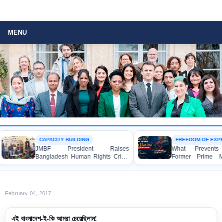
MENU
CAPACITY BUILDING
FREEDOM OF EXPR
JMBF President Raises
What Prevents B
Bangladesh Human Rights Crisis
Former Prime Min
with Enabel CEO in Brussels
Hasina from Spe
Media?
February 04, 2017
এই বাংলাদেশ-ই-কি আমরা চেয়েছিলাম!