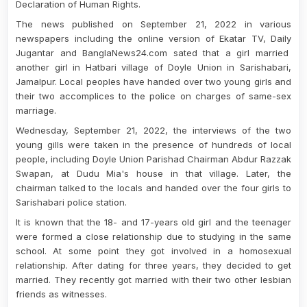
Declaration of Human Rights.
The news published on September 21, 2022 in various
newspapers including the online version of Ekatar TV, Da
ily
Jugantar and BanglaNews24.com
sated
that a girl
married
another girl
in Hatbari village of Doyle Union in Sarishabari,
Jamalpur. Local
people
s have handed over two young
girls
and
their two accomplices to the police on charges of same-sex
marriage.
Wednesday, September 21, 2022, the
interview
s of the two
young
gills were taken in the presence of hundreds of local
people, including Doyle Union Parishad Chairman Abdur Razzak
Swapan, at Dudu Mia's house in that village. Later, the
chairman talked to the locals and handed over the four girls to
Sarishabari police station.
It is known that the 18- and 17-year
s
old girl and the teenager
were
formed a close relationship due to studying in the same
school. At some point they got involved in a homosexual
relationship. After dating for three years, they decided to get
married. They recently got married with their two other
lesbian
friends as witnesses.