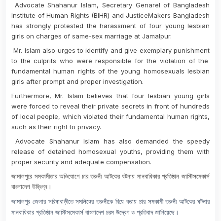
Advocate Shahanur Islam, Secretary Genarel
of
Bangladesh
Institute of Human Rights (BIHR) and JusticeMakers Bangladesh
ha
s
strongly protested the haras
s
ment of four young lesbian
girls
on charges of same-sex marriage
at Jamalpur.
Mr. Islam also
urges to
identify and give exemplary punishment
to the culprits who were
responsible for the violation of the
fundamental human rights of the young homosexuals lesbian
girls after prompt and proper investigation
.
Furthermore, Mr.
Islam believes that four
lesbian
young
girls
were forced to reveal their private secrets in front of hundreds
of local people, which violated their fundamental human rights,
such as their right to privacy.
Advocate Shahanur Islam has also demanded the speedy
release of detained homosexual youths, providing them with
proper security and adequate compensation.
জামালপুরে সমকামীতার অভিযোগে চার তরুনী আটকের ঘটনায় মানবাধিকার প্রতিষ্ঠান জাস্টিসমেকার্স
বাংলাদেশ উদ্বিগ্ন।
জামালপুর জেলার সরিষাবাড়ীতে সমলিঙ্গের তরুনীকে বিয়ে করায় চার সমকামী তরুনী আটকের ঘটনার
মানবাধিকার প্রতিষ্ঠান জাস্টিসমেকার্স বাংলাদেশ চরম উদ্বেগ ও প্রতিবাদ জানিয়েছে।