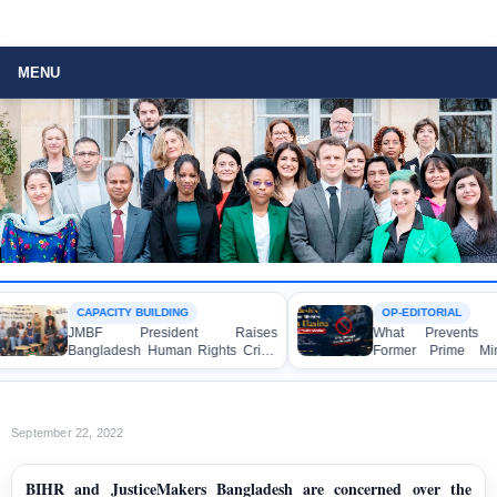
MENU
CAPACITY BUILDING
OP-EDITORIAL
JMBF President Raises
What Prevents Bang
Bangladesh Human Rights Crisis
Former Prime Minist
with Enabel CEO in Brussels
Hasina from Speaki
Media?
September 22, 2022
BIHR and JusticeMakers Bangladesh are concerned over the