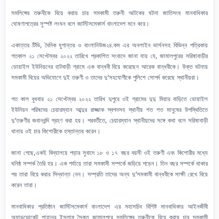
সমলিঙ্গের তরুনীকে বিয়ে করায় চার সমকামী তরুনী আটকের ঘটনা জাতিসংঘ মানবাধিকার
ঘোষণাপত্রের সুস্পষ্ট লংঘন বলে জাস্টিসমেকার্স বাংলাদেশ মনে করে।
একাত্তর টিভি, দৈনিক যুগান্তর ও বাংলানিউজ২৪.কম এর অনলাইন ভার্সনসহ বিভিন্ন পত্রিকায়
গতকাল ২১ সেপ্টেম্বর ২০২২ তারিখে প্রকাশিত সংবাদে জানা যায় যে, জামালপুরের সরিষাবাড়ীর
ডোয়াইল ইউনিয়নের হাটবাড়ী গ্রামে এক বান্ধবী বিয়ে করেছেন আরেক বান্ধবীকে। উক্ত ঘটনায়
সমকামী বিয়ের অভিযোগে দুই তরুণী ও তাদের দু’সহযোগীকে পুলিশে সোপর্দ করেছে স্থানীয়রা।
গত কাল বুধবার ২১ সেপ্টেম্বর ২০২২ তারিখ দুপুরে ওই গ্রামের দুদু মিয়ার বাড়িতে ডোয়াইল
ইউনিয়ন পরিষদের চেয়ারম্যান আব্দুর রাজ্জাক স্বপনসহ স্থানীয় শত শত মানুষের উপস্থিতিতে
দু’তরুণীর জবানবন্দি গ্রহণ করা হয়। পরবর্তীতে, চেয়ারম্যান স্থানীয়দের সঙ্গে কথা বলে সরিষাবাড়ী
থানায় ওই চার কিশোরীকে হস্তান্তর করেন।
জানা গেছে,একই বিদ্যালয়ে পড়ার সুবাদে ১৮ ও ১৭ বছর বয়সী ওই তরুণী এবং কিশোরীর মধ্যে
ঘনিষ্ঠ সম্পর্ক তৈরি হয়। এক পর্যায়ে তারা সমকামী সম্পর্কে জড়িয়ে পড়েন। তিন বছর সম্পর্কে থাকার
পর তারা বিয়ে করার সিদ্ধান্ত নেন। সম্প্রতি তাদের অন্য দু’সমকামী বান্ধবীকে সাক্ষী রেখে বিয়ে
করেন তারা।
মানবাধিকার প্রতিষ্ঠান জাস্টিসমেকার্স বাংলাদেশ এর মহাসচিব বিশিষ্ট মানবাধিকার আইনজীবী
অ্যাডভোকেট শাহানূর ইসলাম সৈকত জামালপুরে সমলিঙ্গের তরুনীকে বিয়ে করায় চার সমকামী