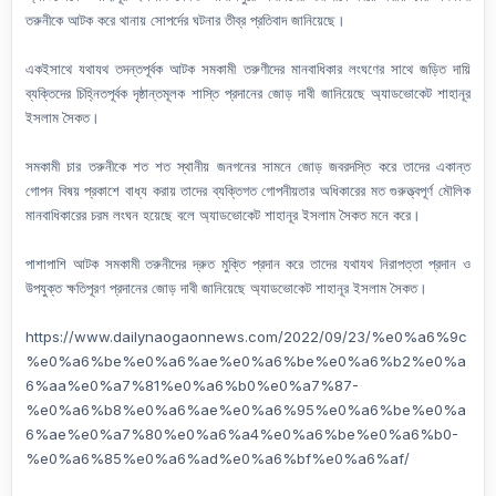
তরুনীকে আটক করে থানায় সোপর্দের ঘটনার তীব্র প্রতিবাদ জানিয়েছে।
একইসাথে যথাযথ তদন্তপূর্বক আটক সমকামী তরুণীদের মানবাধিকার লংঘণের সাথে জড়িত দায়ি
ব্যক্তিদের চিহ্নিতপূর্বক দৃষ্ঠান্তমূলক শাস্তি প্রদানের জোড় দাবী জানিয়েছে অ্যাডভোকেট শাহানূর
ইসলাম সৈকত।
সমকামী চার তরুনীকে শত শত স্থানীয় জনগনের সামনে জোড় জবরদস্তি করে তাদের একান্ত
গোপন বিষয় প্রকাশে বাধ্য করায় তাদের ব্যক্তিগত গোপনীয়তার অধিকারের মত গুরুত্ত্বপূর্ণ মৌলিক
মানবাধিকারের চরম লংঘন হয়েছে বলে অ্যাডভোকেট শাহানূর ইসলাম সৈকত মনে করে।
পাশাপাশি আটক সমকামী তরুনীদের দ্রুত মুক্তি প্রদান করে তাদের যথাযথ নিরাপত্তা প্রদান ও
উপযুক্ত ক্ষতিপূরণ প্রদানের জোড় দাবী জানিয়েছে অ্যাডভোকেট শাহানূর ইসলাম সৈকত।
https://www.dailynaogaonnews.com/2022/09/23/%e0%a6%9c
%e0%a6%be%e0%a6%ae%e0%a6%be%e0%a6%b2%e0%a
6%aa%e0%a7%81%e0%a6%b0%e0%a7%87-
%e0%a6%b8%e0%a6%ae%e0%a6%95%e0%a6%be%e0%a
6%ae%e0%a7%80%e0%a6%a4%e0%a6%be%e0%a6%b0-
%e0%a6%85%e0%a6%ad%e0%a6%bf%e0%a6%af/