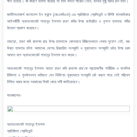
ক্ষত হয়েছে। কী কারণে হামলা করেছে তা তিনি বলতে পারেনি।তবে, ঘটনার সুষ্ঠু বিচার চান তিনি।
জাস্টিসমেকার্স বাংলাদেশ ইন ফ্রান্স (জেএমবিএফ) এর প্রতিষ্ঠাতা প্রেসিডেন্ট ও বিশিষ্ট মানবাধিকার
আইনজীবী অ্যাডভোকেট শাহানূর ইসলাম চারণ কবির উপর বর্বোরচিত ও নৃশংস হামলায় গভীর
উদ্বেগ প্রকাশ করেছেন।
তাছাড়া, চারণ কবি রাধাপদ রায় উপর হামলাকে কোনভাবে বিচ্ছিন্নভাবে দেখার সুযোগ নেই, বরং
উক্ত হামলার ঘটনা আমাদের দেশের চিরচারিত সংস্কৃতি ও মুক্তভাবে সংস্কৃতি চর্চার উপর চরম
আঘাত বলে অ্যাডভোকেট শাহানূর ইসলাম মনে করেন।
আডভোকেট শাহানূর ইসলাম আহত চারণ কবি রাধাপদ রায়’কে প্রয়োজনীয় শারীরিক ও মানসিক
চিকিৎসা ও পুনর্বাসনসহ ভবিষতে যেন নির্ভিগ্নে মুক্তভাবে সংস্কৃতি চর্চা করতে পারে সেই পরিবেশ
নিশ্চিত করার জন্য সরকারের নিকট জোর দাবী জানিয়েছেন।
শুভেচ্ছাসহ-
অ্যাডভোকেট শাহানূর ইসলাম
প্রতিষ্ঠাতা প্রেসিডেন্ট