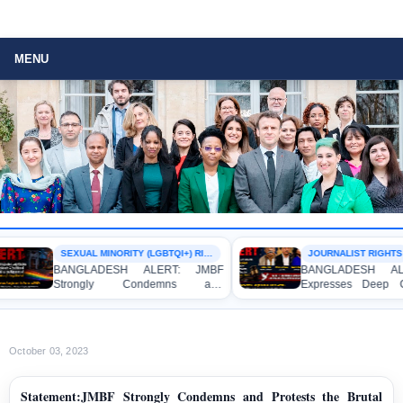
MENU
SEXUAL MINORITY (LGBTQI+) RIGHTS
JOURNALIST RIGHTS
BANGLADESH ALERT: JMBF
BANGLADESH ALER
Strongly Condemns and
Expresses Deep Con
Expresses Deep Concern over the
Strong Condemnation
Detention of Two Individuals on
Indictment of Four 
Allegations of Homosexuality at
Journalists and Blogge
Dhaka University’s Surya Sen Hall
the International Crimes
October 03, 2023
Statement:JMBF Strongly Condemns and Protests the Brutal