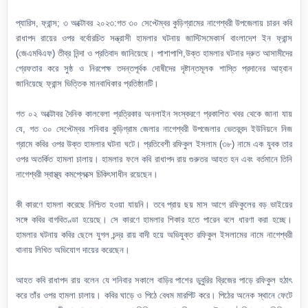
প্যারিস, ফ্রান্স; ৩ অক্টোবর ২০২৩:গত ৩০ সেপ্টেম্বর কুড়িগ্রামের নাগেশ্বরী উপজেলায় চারন কবি
রাধাপদ রায়ের ওপর বর্বোরচিত সন্ত্রাসী হামলার ঘটনায় জাস্টিসমেকার্স বাংলাদেশ ইন ফ্রান্স
(জেএমবিএফ) তীব্র নিন্দা ও প্রতিবাদ জানিয়েছে। পাশাপাশি,উক্ত হামলার ঘটনার দ্রুত আসামীদের
গ্রেফতার করে সুষ্ঠ ও নিরপেক্ষ তদন্তপূর্বক দোষীদের দৃষ্টান্তমূলক শাস্তি প্রদানের আহ্বান
জানিয়েছে ফ্রান্স ভিত্তিক মানবাধিকার প্রতিষ্ঠানটি।
গত ০২ অক্টোবর দৈনিক কালবেলা প্রত্রিকার অনলাইন সংস্করণে প্রকাশিত খবর থেকে জানা যায়
যে, গত ৩০ সেপ্টেম্বর শনিবার কুড়িগ্রাম জেলার নাগেশ্বরী উপজেলার ভেতরবন্দ ইউনিয়নে নিজ
গ্রামে কবির ওপর উক্ত হামলার ঘটনা ঘটে। প্রতিবেশী রফিকুল ইসলাম (৩৮) নামে এক যুবক তার
ওপর অতর্কিত হামলা চালায়। হামলার ফলে কবি রাধাপদ রায় গুরুতর আহত হন এবং বর্তমানে তিনি
নাগেশ্বরী স্বাস্থ্য কমপ্লেক্সে চিকিৎসাধীন রয়েছেন।
কী কারণে হামলা করেছে নিশ্চিত হওয়া যায়নি। তবে প্রায় ছয় মাস আগে রফিকুলের বড় ভাইয়ের
সঙ্গে কবির বাগবিতণ্ডা হয়েছে। সে কারণে হামলার শিকার হতে পারেন বলে ধারণা করা হচ্ছে।
হামলার ঘটনায় কবির ছেলে যুগল চন্দ্র রায় বাদী হয়ে অভিযুক্ত রফিকুল ইসলামের নামে নাগেশ্বরী
থানায় লিখিত অভিযোগ দায়ের করেছেন।
আহত কবি রাধাপদ রায় বলেন যে শনিবার সকালে বাড়ির পাশের ডুবুরির ব্রিজের পাড়ে রফিকুল হঠাৎ
করে তাঁর ওপর হামলা চালায়। কবির ঘাড়ে ও পিঠে বেধম মারপিট করে। পিঠের অনেক স্থানে ফেটে