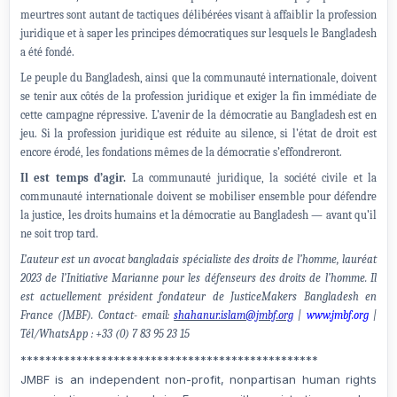
meurtres sont autant de tactiques délibérées visant à affaiblir la profession
juridique et à saper les principes démocratiques sur lesquels le Bangladesh
a été fondé.
Le peuple du Bangladesh, ainsi que la communauté internationale, doivent
se tenir aux côtés de la profession juridique et exiger la fin immédiate de
cette campagne répressive. L’avenir de la démocratie au Bangladesh est en
jeu. Si la profession juridique est réduite au silence, si l’état de droit est
encore érodé, les fondations mêmes de la démocratie s’effondreront.
Il est temps d’agir.
La communauté juridique, la société civile et la
communauté internationale doivent se mobiliser ensemble pour défendre
la justice, les droits humains et la démocratie au Bangladesh — avant qu’il
ne soit trop tard.
L’auteur est un avocat bangladais spécialiste des droits de l’homme, lauréat
2023 de l’Initiative Marianne pour les défenseurs des droits de l’homme. Il
est actuellement président fondateur de JusticeMakers Bangladesh en
France (JMBF). Contact- email:
shahanur.islam@jmbf.org
|
www.jmbf.org
|
Tél/WhatsApp : +33 (0) 7 83 95 23 15
************************************************
JMBF is an independent non-profit, nonpartisan human rights