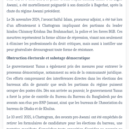
Awami, a été mortellement poignardé à son domicile à Bagerhat, après la
chute du régime Awami précédent.
Le 26 novembre 2024, l’avocat Saiful Islam, procureur adjoint, a été tué lors
d’un affrontement à Chattogram impliquant des partisans du leader
hindou Chinmoy Krishna Das Brahmachari, la police et les forces BGB. Ces
meurtres représentent la forme ultime de répression, visant non seulement
à éliminer les professionnels du droit critiques, mais aussi à instiller une
peur généralisée décourageant toute forme de résistance.
Obstruction électorale et sabotage démocratique
Le gouvernement Yunus a également pris des mesures pour entraver le
processus démocratique, notamment au sein de la communauté juridique.
Ces efforts comprennent des interférences directes dans les élections des
barreaux afin de garantir que seuls les partisans du régime puissent
occuper des postes clés. Dès son arrivée au pouvoir, le gouvernement Yunus
a forcé la prise de contrôle du Bureau du Barreau du Bangladesh par des
avocats non élus pro-BNP-Jamaat, ainsi que les bureaux de l’Association du
barreau de Dhaka et de Khulna.
Le 10 avril 2025, à Chattogram, des avocats pro-Awami ont été empêchés de
retirer les formulaires de candidature pour les élections du barreau, une