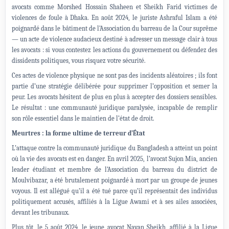
avocats comme Morshed Hossain Shaheen et Sheikh Farid victimes de
violences de foule à Dhaka. En août 2024, le juriste Ashraful Islam a été
poignardé dans le bâtiment de l’Association du barreau de la Cour suprême
— un acte de violence audacieux destiné à adresser un message clair à tous
les avocats : si vous contestez les actions du gouvernement ou défendez des
dissidents politiques, vous risquez votre sécurité.
Ces actes de violence physique ne sont pas des incidents aléatoires ; ils font
partie d’une stratégie délibérée pour supprimer l’opposition et semer la
peur. Les avocats hésitent de plus en plus à accepter des dossiers sensibles.
Le résultat : une communauté juridique paralysée, incapable de remplir
son rôle essentiel dans le maintien de l’état de droit.
Meurtres : la forme ultime de terreur d’État
L’attaque contre la communauté juridique du Bangladesh a atteint un point
où la vie des avocats est en danger. En avril 2025, l’avocat Sujon Mia, ancien
leader étudiant et membre de l’Association du barreau du district de
Moulvibazar, a été brutalement poignardé à mort par un groupe de jeunes
voyous. Il est allégué qu’il a été tué parce qu’il représentait des individus
politiquement accusés, affiliés à la Ligue Awami et à ses ailes associées,
devant les tribunaux.
Plus tôt, le 5 août 2024, le jeune avocat Nayan Sheikh, affilié à la Ligue