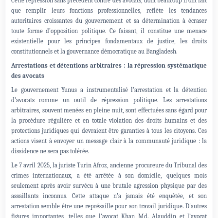
Cette répression sans précédent contre des avocats, dont beaucoup n'ont fait
que remplir leurs fonctions professionnelles, reflète les tendances
autoritaires croissantes du gouvernement et sa détermination à écraser
toute forme d’opposition politique. Ce faisant, il constitue une menace
existentielle pour les principes fondamentaux de justice, les droits
constitutionnels et la gouvernance démocratique au Bangladesh.
Arrestations et détentions arbitraires : la répression systématique
des avocats
Le gouvernement Yunus a instrumentalisé l’arrestation et la détention
d’avocats comme un outil de répression politique. Les arrestations
arbitraires, souvent menées en pleine nuit, sont effectuées sans égard pour
la procédure régulière et en totale violation des droits humains et des
protections juridiques qui devraient être garanties à tous les citoyens. Ces
actions visent à envoyer un message clair à la communauté juridique : la
dissidence ne sera pas tolérée.
Le 7 avril 2025, la juriste Turin Afroz, ancienne procureure du Tribunal des
crimes internationaux, a été arrêtée à son domicile, quelques mois
seulement après avoir survécu à une brutale agression physique par des
assaillants inconnus. Cette attaque n’a jamais été enquêtée, et son
arrestation semble être une représaille pour son travail juridique. D'autres
figures importantes, telles que l’avocat Khan Md. Alauddin et l’avocat