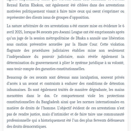
Rezaul Karim Khokon, ont également été ciblées dans des arrestations
motivées politiquement visant à faire taire ceux qui osent s’exprimer ou
représenter des clients issus de groupes d’opposition.
La nature arbitraire de ces arrestations a été encore mise en évidence le 6
avril 2025, lorsque 84 avocats pro-Awami League ont été emprisonnés après
qu’un juge de la session métropolitaine de Dhaka a annulé une libération
sous caution préventive accordée par la Haute Cour. Cette violation
flagrante des procédures judiciaires établies mine non seulement
l’indépendance du pouvoir judiciaire, mais révèle également la
détermination du gouvernement à plier le système juridique à sa volonté,
sans tenir compte des garanties constitutionnelles.
Beaucoup de ces avocats sont détenus sans inculpation, souvent privés
d’accès à un avocat et contraints à endurer des conditions de détention
inhumaines. Ils sont également traités de manière dégradante, les mains
menottées dans le dos. Ce comportement viole les protections
constitutionnelles du Bangladesh ainsi que les normes internationales en
matière de droits de l’homme. L’objectif évident de ces arrestations n’est
pas de rendre justice, mais d’intimider et de faire taire une communauté
professionnelle qui a historiquement été l’un des plus fervents défenseurs
des droits démocratiques.