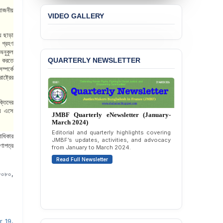
Concern over the
য়োজনীয়
VIDEO GALLERY
Passage of a Bill Granting
Immunity from All
Liabilities to July
য ছাড়া
Protesters
া গ্রহণ
অনুকুল
QUARTERLY NEWSLETTER
্ট করতে
BANGLADESH ALERT:
্পর্কে
JMBF Strongly Condemns
ষ্ট্রের
the Expulsion of a
Transgender Woman from
the Chhatra Dal
্তিদের
Committee
য়ে এসে
JMBF Quarterly eNewsletter (January-
March 2024)
BANGLADESH: Call for
Editorial and quarterly highlights covering
Immediate Release of
াধিকার
JMBF’s updates, activities, and advocacy
Unlawful, Politically
from January to March 2024.
ণাপত্র
Motivated Arrests of
Read Full Newsletter
Senior Lawyer Rezaul
Karim & Zahurul Islam
০৮০৮০,
Selim in Cumilla
PRESS RELEASE: JMBF
Releases State of
LGBTQI+ Rights in
 19,