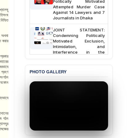
Attempted Murder Case
্যালঘু
Against 14 Lawyers and 7
াতিসংঘ
Journalists in Dhaka
নিশ্চিত
JOINT STATEMENT:
Condemning Politically
রা অথবা
Motivated Exclusion,
িত করার
Intimidation, and
Interference in the
প্রকার
Democratic Governance
বহারের
of the Legal Profession in
করভাবে
Bangladesh
PHOTO GALLERY
ত গ্রহণ
 সংগঠন
BANGLADESH ALERT:
 যেকোন
Dismissal of Two
University Teachers on
Allegations of
গতভাবে
“Blasphemy” — A Gross
Violation of Justice,
Academic Freedom, and
াধানের
Human Rights
াম গঠন
্যালঘুর
েষজ্ঞের
BANGLADESH ALERT:
JMBF Expresses Deep