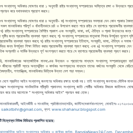
ংঘ সংখ্যালঘু অধিকার ঘোষণার ধারা ১ অনুযায়ী রাষ্ট্র সংখ্যালঘু সম্প্রদায়ের অস্তিত্ব রক্ষা ও উন্নয়নে প্র
্রণয়ন করে যথাযথভাবে প্রয়োগ করবে।
ংঘ সংখ্যালঘু অধিকার ঘোষণার ধারা ৪ অনুযায়ী- ক) সংখ্যালঘু সম্প্রদায়ের সদস্যরা যেন কোন প্রকার বৈষম্
সকল মানবাধিকার পরিপূর্ণ ও বাঁধাহীনভাবে চর্চা ও উপভোগ করতে পারে রাষ্ট্র সে ব্যাপারে প্রয়োজনীয় ব্যবস্থ
খ) রাষ্ট্র সংখ্যালঘু সম্প্রদায়ের বৈশিষ্ট্য প্রকাশ এবং সংস্কৃতি
,
ভাষা
,
ধর্ম
,
ঐতিহ্য ও প্রথা উন্নয়নের জন্য 
 সৃষ্টির জন্য প্রয়োজনীয় ব্যবস্থা গ্রহণ করবে
;
গ) সংখ্যালঘু সম্প্রদায়ের মাতৃভাষা শিখার উপর্যুক্ত সুযোগ সৃষ
র প্রয়োজনীয় ব্যবস্থা গ্রহন করবে
;
ঘ) রাষ্ট্র সংখ্যালঘু সম্প্রদায়ের ইতিহাস
,
সংস্কৃতি
,
ভাষা
,
ঐতিহ্য ও সমাজ সম
বৃদ্ধির জন্য উপর্যুক্ত শিক্ষা নিশ্চিত করার প্রয়োজনীয় ব্যবস্থা গ্রহণ করবে
;
এবং ঙ) সংখ্যালঘু সম্প্রদায় যেন রা
ৈতিক অগ্রগতি ও সার্বিক উন্নয়নে পূর্ণ অংশগ্রহণ করতে পারে সে ব্যাপারে প্রয়োজনীয় ব্যবস্থা গ্রহণ করবে।
রি
,
মানবাধিকারের আন্তর্জাতিক মানদণ্ডের উন্নয়ন ও প্রয়োগের মাধ্যমে সংখ্যালঘু সম্প্রদায়ভুক্ত ব্যক
ক জীবনের প্রতিটি স্তরে অন্তর্ভূক্তি ও কার্যকর অংশগ্রহনের মাধ্যমে তাদের বর্জনের সংস্কৃতি থেকে বেড়ি
বৈষম্যহীন
,
গণতান্ত্রিক
,
মানবাধিকার ভিত্তিক উন্নত দেশ গড়া সম্ভব।
ানে দেশে প্রচলিত আইন সংখ্যালঘু জনগণের অধিকার রক্ষায় যথেষ্ঠ নয়। তাই সংখ্যালঘু জনগনের মৌলিক মানব
ষ্ঠাকল্পে সংখ্যালঘুদের সাংবিধানিক স্বীকৃতি প্রদানসহ সংখ্যালঘু জাতি গোষ্ঠীর অধিকার বিষয়ক জাতিসংঘ ঘোষ
বায়ন করে তার আলোকে
“
সংখ্যালঘু অধিকার আইন
”
প্রণয়ন করা হোক।
মানবাধিকারকর্মী, আইনজীবী ও সাংবাদিক; প্রতিষ্ঠাতামহাসচিব, জাস্টিসমেকার্সবাংলাদেশ; মোবাইলঃ ০১৭২০৩
:
saikotbihr@gmail.com
, ব্লগ:
www.shahanur.blogspot.com
টি নিম্নোক্ত নিউজ মিডিয়ায় প্রকাশিত হয়েছে:
আন্তর্জাতিক আইনে সংখ্যালঘুর অধিকার ও রাষ্ট্রের কর্তব্য,
BanglaNews24.Com, December