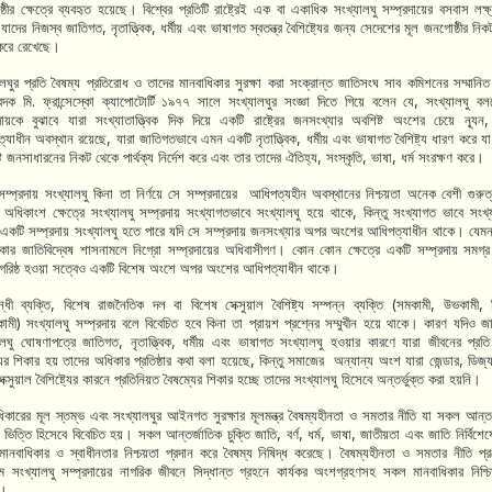
্ঠীর ক্ষেত্রে ব্যবহৃত হয়েছে। বিশ্বের প্রতিটি রাষ্ট্রেই এক বা একাধিক সংখ্যালঘু সম্প্রদায়ের বসবাস লক্ষ
যাদের নিজস্ব জাতিগত
,
নৃতাত্ত্বিক
,
ধর্মীয় এবং ভাষাগত স্বতন্ত্র বৈশিষ্ট্যের জন্য সেদেশের মূল জনগোষ্ঠীর নি
করে রেখেছে।
ালঘুর প্রতি বৈষম্য প্রতিরোধ ও তাদের মানবাধিকার সুরক্ষা করা সংক্রান্ত জাতিসংঘ সাব কমিশনের সম্মানিত
বেদক মি. ফ্রান্সেস্কো ক্যাপোটোর্টি ১৯৭৭ সালে সংখ্যালঘুর সংজ্ঞা দিতে গিয়ে বলেন যে
,
সংখ্যালঘু ব
রদায়কে বুঝাবে যারা সংখ্যাতাত্ত্বিক দিক দিয়ে একটি রাষ্ট্রের জনসংখ্যার অবশিষ্ট অংশের চেয়ে ন্যূন
্যাধীন অবস্থান রয়েছে
,
যারা জাতিগতভাবে এমন একটি নৃতাত্ত্বিক
,
ধর্মীয় এবং ভাষাগত বৈশিষ্ট্য ধারণ করে য
্ট জনসাধারনের নিকট থেকে পার্থক্য নির্দেশ করে এবং তার তাদের ঐতিহ্য
,
সংস্কৃতি
,
ভাষা
,
ধর্ম সংরক্ষণ করে।
্প্রদায় সংখ্যালঘু কিনা তা নির্ণয়ে সে সম্প্রদায়ের
আধিপত্যহীন অবস্থানের নিশ্চয়তা অনেক বেশী গুরুত
অধিকাংশ ক্ষেত্রে সংখ্যালঘু সম্প্রদায় সংখ্যাগতভাবে সংখ্যালঘু হয়ে থাকে
,
কিন্তু সংখ্যাগত ভাবে সংখ্য
একটি সম্প্রদায় সংখ্যালঘু হতে পারে যদি সে সম্প্রদায় জনসংখ্যার অপর অংশের আধিপত্যাধীন থাকে। যেমন 
কার জাতিবিদ্বেষ শাসনামলে নিগ্রো সম্প্রদায়ের অধিবাসীগণ। কোন কোন ক্ষেত্রে একটি সম্প্রদায় সমগ্র রা
াগরিষ্ঠ হওয়া সত্বেও একটি বিশেষ অংশে অপর অংশের আধিপত্যাধীন থাকে।
ন্ধী ব্যক্তি
,
বিশেষ রাজনৈতিক দল বা বিশেষ সেক্সুয়াল বৈশিষ্ট্য সম্পন্ন ব্যক্তি (সমকামী
,
উভকামী
,
ামী) সংখ্যালঘু সম্প্রদায় বলে বিবেচিত হবে কিনা তা প্রায়শ প্রশ্নের সম্মুখীন হয়ে থাকে। কারণ যদিও জ
ালঘু ঘোষণাপত্রে জাতিগত
,
নৃতাত্ত্বিক
,
ধর্মীয় এবং ভাষাগত সংখ্যালঘু হওয়ার কারণে যারা জীবনের প্রতি
যের শিকার হয় তাদের অধিকার প্রতিষ্ঠার কথা বলা হয়েছে
,
কিন্তু সমাজের
অন্যান্য অংশ যারা জেন্ডার
,
ডিজ্য
ক্সুয়াল বৈশিষ্ট্যের কারনে প্রতিনিয়ত বৈষম্যের শিকার হচ্ছে তাদের সংখ্যালঘু হিসেবে অন্তর্ভুক্ত করা হয়নি।
ধিকারের মূল স্তম্ভ এবং সংখ্যালঘুর আইনগত সুরক্ষার মূলমন্ত্র বৈষম্যহীনতা ও সমতার নীতি যা সকল আন্তর
ির ভিত্তি হিসেবে বিবেচিত হয়। সকল আন্তর্জাতিক চুক্তি জাতি
,
বর্ণ
,
ধর্ম
,
ভাষা
,
জাতীয়তা এবং জাতি নির্বিশে
মানবাধিকার ও স্বাধীনতার নিশ্চয়তা প্রদান করে বৈষম্য নিষিদ্ধ করেছে। বৈষম্যহীনতা ও সমতার নীতি প্
মে সংখ্যালঘু সম্প্রদায়ের নাগরিক জীবনে সিদ্ধান্ত গ্রহনে কার্যকর অংশগ্রহণসহ সকল মানবাধিকার নিশ্চ
ব।