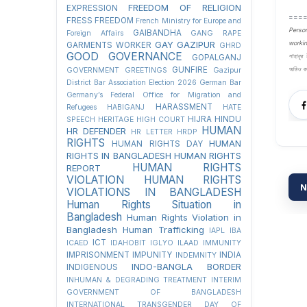
FREEDOM OF RELIGION
EXPRESSION
===
FRESS FREEDOM
French Ministry for Europe and
Perso
GAIBANDHA
Foreign Affairs
GANG RAPE
GAY
GAZIPUR
workin
GARMENTS WORKER
GHRD
GOOD GOVERNANCE
শাহানূর
GOPALGANJ
GUNFIRE
অডিও কনট
GOVERNMENT
GREETINGS
Gazipur
District Bar Association Election 2026
German Bar
Germany’s Federal Office for Migration and
HARASSMENT
Refugees
HABIGANJ
HATE
HIJRA
HINDU
SPEECH
HERITAGE
HIGH COURT
HUMAN
HR DEFENDER
HR LETTER
HRDP
RIGHTS
HUMAN
HUMAN RIGHTS DAY
RIGHTS IN BANGLADESH
HUMAN RIGHTS
HUMAN RIGHTS
REPORT
VIOLATION
HUMAN RIGHTS
N
VIOLATIONS IN BANGLADESH
Human Rights Situation in
Bangladesh
Human Rights Violation in
Bangladesh
Human Trafficking
IAPL
IBA
ICT
ICAED
IDAHOBIT
IGLYO
ILAAD
IMMUNITY
IMPRISONMENT
IMPUNITY
INDIA
INDEMNITY
INDO-BANGLA BORDER
INDIGENOUS
INHUMAN & DEGRADING TREATMENT
INTERIM
GOVERNMENT OF BANGLADESH
INTERNATIONAL TRANSGENDER DAY OF