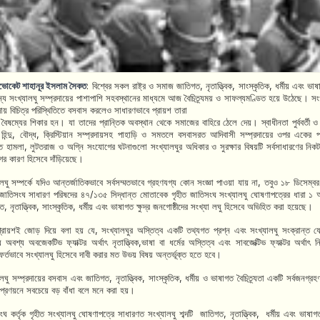
ভোকেট শাহানূর ইসলাম সৈকত
: বিশ্বের সকল রাষ্ট্র ও সমাজ জাতিগত
,
নৃতাত্ত্বিক
,
সাংস্কৃতিক
,
ধর্মীয় এবং ভা
ন্য সংখ্যালঘু সম্প্রদায়ের পাশাপাশি সহবস্থানের মাধ্যমে আজ বৈচিত্র্যময় ও সাফল্যমণ্ডিত হয়ে উঠেছে। সংখ
রদায় বিচিত্র পরিস্থিতিতে বসবাস করলেও সাধারণভাবে প্রায়শ তারা
 বৈষম্যের শিকার হন। যা তাদের প্রান্তিক অবস্থান থেকে সমাজের বাহিরে ঠেলে দেয়। স্বাধীনতা পুর্ববর্তী ও 
িন্দু
,
বৌদ্ধ
,
ক্রিস্টিয়ান সম্প্রদায়সহ পাহাড়ি ও সমতলে বসবাসরত আদিবাসী সম্প্রদায়ের ওপর একের
ত হামলা
,
লুটতরাজ ও অগ্নি সংযোগের ঘটনাগুলো সংখ্যালঘুর অধিকার ও সুরক্ষার বিষয়টি সর্বসাধারণের নিক
গের কারণ হিসেবে দাঁড়িয়েছে।
লঘু সম্পর্কে যদিও আন্তর্জাতিকভাবে সর্বসম্মতভাবে গ্রহণযগ্য কোন সংজ্ঞা পাওয়া যায় না
,
তবুও ১৮ ডিসেম্ব
জাতিসংঘ সাধারণ পরিষদের ৪৭/১৩৫ সিদ্ধান্ত মোতাবেক গৃহীত জাতিসংঘ সংখ্যালঘু ঘোষণাপত্রের ধারা ১ অ
গত
,
নৃতাত্ত্বিক
,
সাংস্কৃতিক
,
ধর্মীয় এবং ভাষাগত ক্ষুদ্র জনগোষ্ঠীদের সংখ্যা লঘু হিসেবে অভিহিত করা হয়েছে।
্রায়শই জোড় দিয়ে বলা হয় যে
,
সংখ্যালঘুর অস্তিত্ব একটি তথ্যগত প্রশ্ন এবং সংখ্যালঘু সংক্রান্ত 
য় অবশ্য অবজেকটিভ ফ্যাক্টর অর্থাৎ নৃতাত্ত্বিক
,
ভাষা বা ধর্মের অস্তিত্ব এবং সাবজেক্টিভ ফ্যাক্টর অর্থাৎ 
ফূর্তভাবে সংখ্যালঘু হিসেবে দাবী করার মত উভয় বিষয় অন্তর্ভূক্ত হতে হবে।
ালঘু সম্প্রদায়ের বসবাস এবং জাতিগত
,
নৃতাত্ত্বিক
,
সাংস্কৃতিক
,
ধর্মীয় ও ভাষাগত বৈচিত্র্যতা একটি সর্বজনগ্র
া প্রণয়নে সবচেয়ে বড় বাঁধা বলে মনে করা হয়।
ংঘ কর্তৃক গৃহীত সংখ্যালঘু ঘোষণাপত্রে সাধারণত সংখ্যালঘু শব্দটি
জাতিগত
,
নৃতাত্ত্বিক
,
ধর্মীয় এবং ভাষাগত 