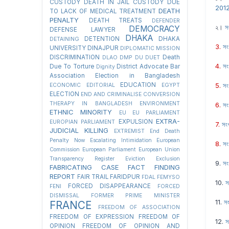
CUSTODY
DEATH IN JAIL CUSTODY DUE
201
DEATH
TO LACK OF MEDICAL TREATMENT
PENALTY
DEATH TREATS
DEFENDER
২।
স
DEMOCRACY
DEFENSE LAWYER
DHAKA
DETENTION
DHAKA
DETAINING
3.
সং
UNIVERSITY
DINAJPUR
DIPLOMATIC MISSION
DISCRIMINATION
Death
DLAO
DMP
DU
DUET
4.
সং
Due To Torture
District Advocate Bar
Dignity
Association Election in Bangladesh
EDUCATION
5.
সং
ECONOMIC
EDITORIAL
EGYPT
ELECTION
END AND CRIMINALISE CONVERSION
THERAPY IN BANGLADESH
ENVIRONMENT
6.
সং
ETHNIC MINORITY
EU
EU PARLIAMENT
EXTRA-
EXPULSION
EUROPIAN PARLIAMENT
7.
সং
JUDICIAL KILLING
EXTREMIST
End Death
Penalty Now
Escalating Intimidation
European
8.
সং
Commission
European Parliament
European Union
Transparency Register
Eviction
Exclusion
9.
সং
FABRICATING CASE
FACT FINDING
REPORT
FAIR TRAIL
FARIDPUR
FDAL
FEMYSO
10.
স
FORCED DISAPPEARANCE
FENI
FORCED
DISMISSAL
FORMER PRIME MINISTER
11.
স
FRANCE
FREEDOM OF ASSOCIATION
FREEDOM OF EXPRESSION
FREEDOM OF
12.
স
OPINION
FREEDOM OF OPINION AND