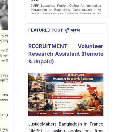
Conversion Therapy in Bangladesh
JMBF Launches Petition Calling for Immediate
JMBF launches an urgent campaign calling on
Moratorium on Executions, Commutation of All
the Government of Bangladesh to end and
Death Sentences, and Complete Abolition of the
criminalise conversion therapy targeting
Death Penalty in Bangladesh
LGBTQI+ individuals
Sign Petition
Sign Petition
FEATURED POST: দৃষ্টি আকর্ষন
ষাগতসহ
্যালঘু
RECRUITMENT: Volunteer
পরবর্তী
Research Assistant (Remote
 পর এক
ট একটি
& Unpaid)
র ১৯৯২
নুযায়ী
যে কোন
নিজেদের
হণযোগ্য
JusticeMakers Bangladesh in France
ক্ষুদ্র
(JMBF) is inviting applications from