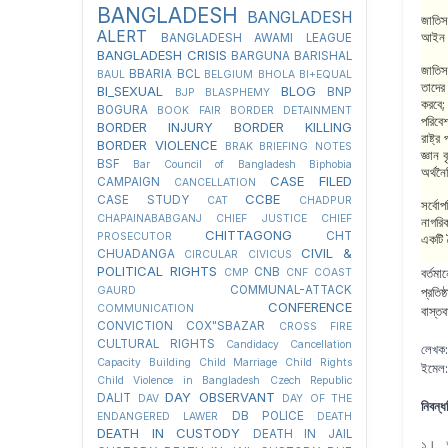
BANGLADESH
BANGLADESH
জাতিস
ALERT
আইন প
BANGLADESH AWAMI LEAGUE
BANGLADESH CRISIS
BARGUNA
BARISHAL
জাতিস
BBARIA
BCL
BAUL
BELGIUM
BHOLA
BI+EQUAL
তাদের 
BI_SEXUAL
BLOG
BNP
BJP
BLASPHEMY
করবে
;
BOGURA
BOOK FAIR
BORDER DETAINMENT
পরিবেশ
BORDER INJURY
BORDER KILLING
রাষ্ট্
BORDER VIOLENCE
BRAK
BRIEFING NOTES
জ্ঞান 
BSF
Bar Council of Bangladesh
Biphobia
অর্থন
CASE FILED
CAMPAIGN
CANCELLATION
CCBE
CASE STUDY
CAT
CHADPUR
সর্বোপ
CHAPAINABABGANJ
CHIEF JUSTICE
CHIEF
নাগরি
CHITTAGONG
CHT
PROSECUTOR
একটি 
CIVIL &
CHUADANGA
CIRCULAR
CIVICUS
POLITICAL RIGHTS
CNB
বর্তম
CMP
CNF
COAST
COMMUNAL-ATTACK
GAURD
প্রতি
CONFERENCE
COMMUNICATION
বাস্ত
CONVICTION
COX"SBAZAR
CROSS FIRE
CULTURAL RIGHTS
Candidacy Cancellation
লেখক:
Capacity Building
Child Marriage
Child Rights
ইমেল
Child Violence in Bangladesh
Czech Republic
DAY OBSERVANT
DALIT
DAV
DAY OF THE
নিবন্ধ
DB POLICE
ENDANGERED LAWER
DEATH
DEATH IN CUSTODY
DEATH IN JAIL
১।