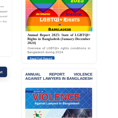
Politically Motivated
===
Attempted Murder Case
awyer)
Against 14 Lawyers and 7
াডভোকেট
Journalists in Dhaka
ও চিত্র,
JOINT STATEMENT:
Annual Report 2025: State of LGBTQI+
Condemning Politically
Rights in Bangladesh (January-December
Motivated Exclusion,
2024)
Intimidation, and
Overview of LGBTQI+ rights conditions in
Interference in the
Bangladesh during 2024.
Democratic Governance
Read Full Report
of the Legal Profession in
Bangladesh
st
BANGLADESH ALERT:
ANNUAL REPORT: VIOLENCE
AGAINST LAWYERS IN BANGLADESH
Dismissal of Two
University Teachers on
Allegations of
“Blasphemy” — A Gross
Violation of Justice,
Academic Freedom, and
Human Rights
BANGLADESH ALERT: