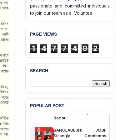
্য করা
passionate and committed individuals
কট থেকে
to join our team as a Voluntee...
 বিশেষ
লতে সে
PAGE VIEWS
,
একটি
া তাদের
1
4
7
7
4
9
2
্ব বহণ
াগড়িষ্ট
দক্ষিন
SEARCH
ষ্ট্রে
BANGLADESH ALERT:
JMBF Deeply Concerned
হিজরা
,
and Strongly Condemns
াতিসংঘ
the Death of Durjoy
 স্তরে
Chowdhury in Police
াবিলিটি
Custody at Chakaria
POPULAR POST
Police Station, Cox’s
Bazar
্জাতিক
ষে সবার
BANGLADESH: JMBF
রয়োগের
িত করা
Strongly Condemns
Politically Motivated