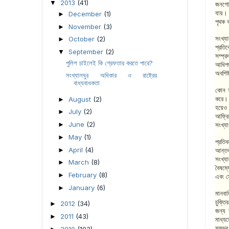
2013
(41)
▼
জনগোষ
যায়। 
December
(1)
►
পৃথক 
November
(3)
►
সংখ্য
October
(2)
►
প্রতি
September
(2)
▼
সম্প্
পুলিশ চাইলেই কি গ্রেফতার করতে পারে?
আধিপত
অবশিষ
সংখ্যালঘুর অধিকার ও রাষ্ট্রের
বাধ্যবাধকতা
কোন সম
করে। 
August
(2)
►
হয়েও 
July
(2)
►
আফ্রি
June
(2)
►
সংখ্য
May
(1)
►
প্রতিব
April
(4)
►
আন্তক
সংখ্য
March
(8)
►
বৈষম্
February
(8)
►
এবং সে
January
(6)
►
মানবা
চুক্ত
2012
(34)
►
জন্য 
2011
(43)
►
মাধ্য
সম্ভ
2010
(103)