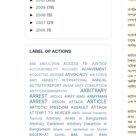
►
2009
(74)
►
নাগরি
সম্প্
2008
(5)
►
ঘোষণাপ
2007
(21)
►
করতে 
2006
(1)
►
সর্বোপ
তাদের 
কার্য
LABEL OF ACTIONS
জাতিস
বৈষম্য
ACCESS TO JUSTICE
ABA
ABDUCTION
অধিক
ACHIVEMENT
ACCOUNTABILITY
ACCUSED
অংশগ্
ADVOCACY
ACQUITTED
ADVISER
AIR FORCE
এবং প
ANNUAL
AMC
AMNESTY INTERNATIONAL
প্রতি
ACTIVITY REPORT
ANSAR
ANTY CORRUPTION
ব্যক্
ARBITRARY
ANTY-DISCRIMINATION
ARREST
ARMYMAN
জাতিস
ARMY MAN
ARDHIS
ARREST
ARTICLE
এবং স
ARSON ATTACK
ARTISTIC FREEDOM
ASSAULT
ATTACK
জাতি
ATTEMPT TO MURDER
AWID
Active Solidarity
জন্য 
Arbitrary Arrest in Bangladesh
Training
করা হয়
Arbitrary Detention
Arbitrary Detention in
অধিকা
Bangladesh
Attack and Vandalism on Shrine
সমন্ব
BAL
BAGERHAT
BAN
BAHRL
BAMF