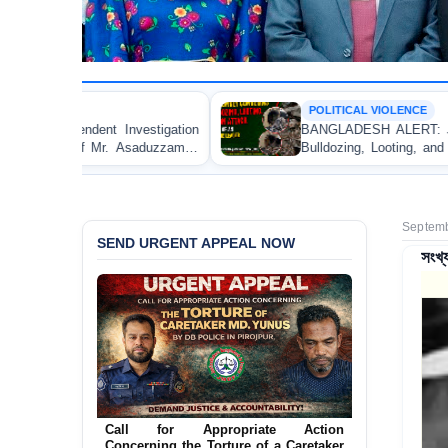
POLITICAL VIOLENCE
estigation
BANGLADESH ALERT: JMBF Strongly Conde
saduzzaman
Bulldozing, Looting, and Arson Attack on the
an Awami League Leader in Patuakhali
Septemb
SEND URGENT APPEAL NOW
সংখ্য
Ensure Immediate Protection for Two
Detained Lesbian Young Women in
Call for Appropriate Action
Jamalpur
Concerning the Torture of a Caretaker