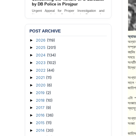
by DB Police in Pirojpur
Urgent appeal for legal protection and immediate
safeguards for two detained lesbian young
Urgent Appeal for Proper Investigation and
women in Jamalpur.
Necessary Action Concerning the Torture of a
Caretaker by DB Police in Pirojpur.
Send Appeal
Send Appeal
POST ARCHIVE
অ্যাড
2026
(119)
►
অন্যা
সম্প্
2025
(201)
►
বহুবিধ
2024
(134)
►
সময়ে হ
সংঘটি
2023
(102)
►
উদ্বে
2022
(44)
►
সংখ্যা
2021
(11)
►
সালে 
2020
(6)
►
জাতি
2019
(2)
►
এটা প
2018
(10)
►
সংজ্ঞা
2017
(9)
►
স্বতস্
2016
(36)
►
সংখ্য
2015
(11)
►
সংজ্ঞ
2014
(30)
►
জাতিস