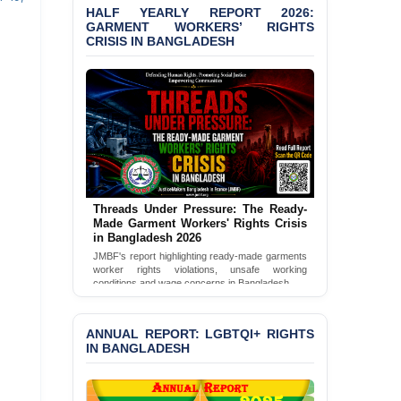
Bangladesh 2026
HALF YEARLY REPORT 2026:
GARMENT WORKERS’ RIGHTS
CRISIS IN BANGLADESH
BANGLADESH ALERT:
JMBF Condemns Police
‘Special Directive’ on
Politically Motivated
Shown Arrests
PRESS RELEASE: JMBF
Releases 2024 Annual
Report on the State of
LGBTQI+ Rights in
Bangladesh
Threads Under Pressure: The Ready-
Made Garment Workers' Rights Crisis
in Bangladesh 2026
BANGLADESH ALERT:
JMBF's report highlighting ready-made garments
JMBF Deeply Concerned
worker rights violations, unsafe working
and Strongly Condemns
conditions and wage concerns in Bangladesh.
the Death of Durjoy
Chowdhury in Police
Read Full Report
Custody at Chakaria
ANNUAL REPORT: LGBTQI+ RIGHTS
Police Station, Cox’s
IN BANGLADESH
Bazar
BANGLADESH: JMBF
Strongly Condemns