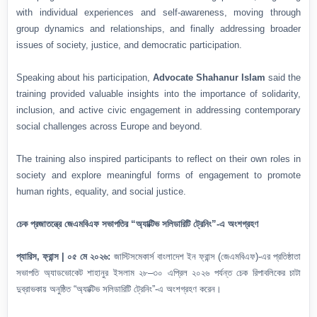
with individual experiences and self-awareness, moving through
group dynamics and relationships, and finally addressing broader
issues of society, justice, and democratic participation.
Speaking about his participation,
Advocate Shahanur Islam
said the
training provided valuable insights into the importance of solidarity,
inclusion, and active civic engagement in addressing contemporary
social challenges across Europe and beyond.
The training also inspired participants to reflect on their own roles in
society and explore meaningful forms of engagement to promote
human rights, equality, and social justice.
চেক প্রজাতন্ত্রে জেএমবিএফ সভাপতির “অ্যাক্টিভ সলিডারিটি ট্রেনিং”-এ অংশগ্রহণ
প্যারিস, ফ্রান্স | ০৫ মে ২০২৬:
জাস্টিসমেকার্স বাংলাদেশ ইন ফ্রান্স (জেএমবিএফ)-এর প্রতিষ্ঠাতা
সভাপতি অ্যাডভোকেট শাহানুর ইসলাম ২৮–৩০ এপ্রিল ২০২৬ পর্যন্ত চেক রিপাবলিকের চাটা
দুব্রাভকায় অনুষ্ঠিত “অ্যাক্টিভ সলিডারিটি ট্রেনিং”-এ অংশগ্রহণ করেন।