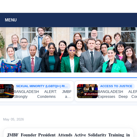
MENU
SEXUAL MINORITY (LGBTQI+) RIGHTS
ACCESS TO JUSTICE
BANGLADESH ALERT: JMBF
BANGLADESH ALERT
Strongly Condemns and
Expresses Deep Conc
Expresses Deep Concern over the
Strong Condemnation o
Detention of Two Individuals on
Indictment of Four W
Allegations of Homosexuality at
Journalists and Blogger
Dhaka University’s Surya Sen Hall
the International Crimes T
May 05, 2026
JMBF Founder President Attends Active Solidarity Training in