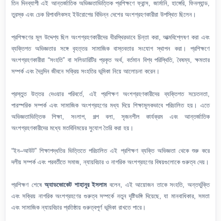
তিন দিনব্যাপী এই আন্তর্জাতিক অভিজ্ঞতাভিত্তিক প্রশিক্ষণে ফ্রান্স, জার্মানি, হাঙ্গেরি, ফিনল্যান্ড,
তুরস্ক এবং চেক রিপাবলিকসহ ইউরোপের বিভিন্ন দেশের অংশগ্রহণকারীরা উপস্থিত ছিলেন।
প্রশিক্ষণের মূল উদ্দেশ্য ছিল অংশগ্রহণকারীদের ধীরস্থিরভাবে চিন্তা করা, আত্মবিশ্লেষণ করা এবং
ব্যক্তিগত অভিজ্ঞতার সঙ্গে বৃহত্তর সামাজিক বাস্তবতার সংযোগ স্থাপন করা। প্রশিক্ষণে
অংশগ্রহণকারীরা “সংহতি” বা সলিডারিটির প্রকৃত অর্থ, বর্তমান বিশ্ব পরিস্থিতি, বৈষম্য, ক্ষমতার
সম্পর্ক এবং দৈনন্দিন জীবনে সক্রিয় সংহতির ভূমিকা নিয়ে আলোচনা করেন।
প্রস্তুত উত্তর দেওয়ার পরিবর্তে, এই প্রশিক্ষণ অংশগ্রহণকারীদের ব্যক্তিগত সচেতনতা,
পারস্পরিক সম্পর্ক এবং সামাজিক অংশগ্রহণের মধ্য দিয়ে শিক্ষামূলকভাবে পরিচালিত হয়। এতে
অভিজ্ঞতাভিত্তিক শিক্ষা, সংলাপ, গল্প বলা, সৃজনশীল কার্যক্রম এবং আন্তর্জাতিক
অংশগ্রহণকারীদের মধ্যে মতবিনিময়ের সুযোগ তৈরি করা হয়।
“ইন–আউট” শিক্ষাপদ্ধতির ভিত্তিতে পরিচালিত এই প্রশিক্ষণ ব্যক্তি অভিজ্ঞতা থেকে শুরু করে
দলীয় সম্পর্ক এবং পরবর্তীতে সমাজ, ন্যায়বিচার ও নাগরিক অংশগ্রহণের বিষয়গুলোকে গুরুত্ব দেয়।
প্রশিক্ষণ শেষে
অ্যাডভোকেট শাহানুর ইসলাম
বলেন, এই আয়োজন তাকে সংহতি, অন্তর্ভুক্তি
এবং সক্রিয় নাগরিক অংশগ্রহণের গুরুত্ব সম্পর্কে নতুন দৃষ্টিভঙ্গি দিয়েছে, যা মানবাধিকার, সমতা
এবং সামাজিক ন্যায়বিচার প্রতিষ্ঠায় গুরুত্বপূর্ণ ভূমিকা রাখতে পারে।