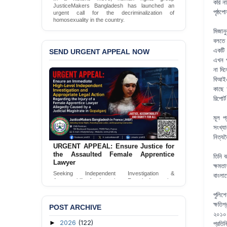
করি ন
JusticeMakers Bangladesh has launched an
পৃষ্ঠ
urgent call for the decriminalization of
homosexuality in the country.
মিজান
Sign Petition
বলতে 
একটি 
SEND URGENT APPEAL NOW
এখন প
না দি
বিআইএ
কাছে 
রিপোর্
মূল প
সংখ্য
নিত্যন
URGENT APPEAL: Ensure Justice for
the Assaulted Female Apprentice
তিনি 
Lawyer
ক্ষমত
Seeking Independent Investigation &
বাংলা
Accountability for Assault on Female Apprentice
Lawyer by Judicial Magistrate in Gopalganj
পুলিশ
Send Appeal
ক্ষতিগ
POST ARCHIVE
২০১০
2026
(122)
►
প্রতি