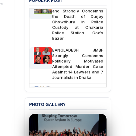
POPULAR POST
JMBF Deeply Concerned
ারে।
and Strongly Condemns
the Death of Durjoy
Chowdhury in Police
Custody at Chakaria
Police Station, Cox’s
Bazar
BANGLADESH: JMBF
Strongly Condemns
Politically Motivated
Attempted Murder Case
Against 14 Lawyers and 7
Journalists in Dhaka
JOINT STATEMENT:
Condemning Politically
Motivated Exclusion,
Intimidation, and
PHOTO GALLERY
Interference in the
Democratic Governance
of the Legal Profession in
Bangladesh