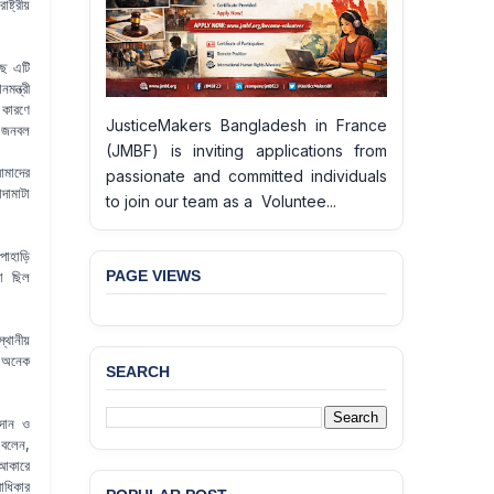
্ট্রীয়
ছে এটি
ন্ত্রী
 কারণে
JusticeMakers Bangladesh in France
া জনবল
(JMBF) is inviting applications from
আমাদের
passionate and committed individuals
দামাটা
to join our team as a Voluntee...
পাহাড়ি
PAGE VIEWS
লা ছিল
্থানীয়
। অনেক
SEARCH
রদান ও
ি বলেন,
আকারে
BANGLADESH ALERT:
াধিকার