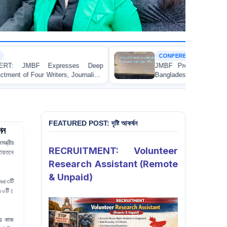
CONFERENCE
es Deep
JMBF President Highlights Bisexual Persecut
ournalists
Bangladesh at the Bi+ World Conference in Amst
ibunal
FEATURED POST: দৃষ্টি আকর্ষন
শন
্ত্রীর
RECRUITMENT: Volunteer
ায়তনে
Research Assistant (Remote
& Unpaid)
 ৬৫৩টি
২০০টি।
য়ে কাজ