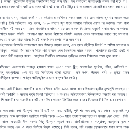
া। আমরা প্রত্যেকটি মানুষের মানবাধিকার নিয়ে কাজ করি। সব ঘটনাকেই মানবাধিকার লঙ্ঘন বলা যাবে না। রাষ
পোষকতায় যেসব ঘটনা ঘটে এবং যেসব ঘটনা ঘটার পর রাষ্ট্র নিষ্ক্রিয় থাকে সেগুলো মানবাধিকার লঙ্ঘন বলা যায়।
ুর রহমান বলেন, আমরা বলছি না যে বর্তমানে মানবাধিকার লঙ্ঘন হচ্ছে না। তবে আগের তুলনায় অনেক কমে
পারি। তিনি অভিযোগ করে বলেন, ২০১০ সালের জুন মাসে আমাকে দায়িত্ব দেয়ার পর অক্টোবর মাসে প্রধানম
ফাইলে সই করেছেন। যাতে মানবাধিকার কমিশনে ২৮ জন জনবল নিয়োগের অনুমতি থাকার পরও আমলাদের
র্যন্ত জনবল পাইনি। তারপরও যারা জনবল নিয়োগে গড়িমসি করছেন সেসব আমলাদের বলতে চাই আপনার
লেও যে ক'জন আছে তাদের নিয়েই মানবাধিকার রক্ষায় কাজ করে যাব।
ইচআরের রিপোর্টের সমালোচনা করে মিজানুর রহমান বলেন, এত দ্রুত বহির্বিশ্বে রিপোর্ট না পাঠিয়ে আপনারা 
আসুন। আমরা যদি সমাধান দিতে পারি তাহলে কেন বিদেশিদের কাছে যাবেন। প্রকাশিত রিপোর্টটি একটি সা
ট বলেও তিনি মন্তব্য করেন। অনুষ্ঠানে নির্যাতিত কয়েকজন ব্যক্তিও তাদের নির্যাতনের তথ্য তুলে ধরেন।
্রতিবেদনে এডভোকেট শাহানুর ইসলাম বলেন, ২০১০ সালে হিন্দু, আহমাদিয়া মুসলিম, দলিত, আদিবাসী ও 
ালঘু সমপ্রদায়ের ওপর বার বার নির্যাতনের ঘটনা ঘটেছে। ভূমি দখল, উচ্ছেদ, ধর্ষণ ও মন্দিরে হাম
ৈমিত্তিক ব্যাপার। পার্বত্য শান্তিচুক্তি এখনো বাস্তবায়িত হয়নি।
বলেন, নারী নির্যাতন, সাংবাদিক ও মানবাধিকার কর্মীরা ২০১০ সালে ধারাবাহিকভাবে হুমকির মুখোমুখি হয়েছেন। স
াশালী অপরাধী ও সরকার কর্তৃক মিথ্যা অভিযোগ ও অপরাধে জড়িতকরণসহ বিভিন্নভাবে হয়রানি করা হয়েছে
দেশি সাংবাদিক ও মানবাধিকার কর্মী দেশে ফিরে আসলে নির্যাতিত হওয়ার ভয়ে নিজেদের নির্বাসিত করে রেখেছেন।
ের অবহেলার কথা উল্লেখ করে রিপোর্টে বলা হয়, দুর্নীতি, পুলিশের অবহেলা, দায় থেকে অব্যাহতি প্
্রস্তদের পক্ষে ন্যায়বিচার প্রাপ্তির সার্বিক অভাব ২০১০ সালে তথ্যানুসন্ধানকৃত সব ঘটনায় দেখা গেছে। তিন
 সালে আওয়ামী লীগ সরকার কিছু উদ্যোগ গ্রহণ করায় রাজনৈতিকভাবে সংখ্যালঘু সমপ্রদায় বৃহৎ 
নিধিত্ব করছে এবং এ বছরে নির্যাতন কিছুটা কমেছে। তিনি বলেন, যদি সরকার চূড়ান্তভাবে সবার জন্য মানব