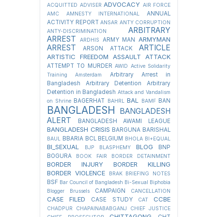
ADVOCACY
ACQUITTED
ADVISER
AIR FORCE
ANNUAL
AMC
AMNESTY INTERNATIONAL
ACTIVITY REPORT
ANSAR
ANTY CORRUPTION
ARBITRARY
ANTY-DISCRIMINATION
ARREST
ARMYMAN
ARMY MAN
ARDHIS
ARREST
ARTICLE
ARSON ATTACK
ARTISTIC FREEDOM
ASSAULT
ATTACK
ATTEMPT TO MURDER
AWID
Active Solidarity
Arbitrary Arrest in
Training
Amsterdam
Bangladesh
Arbitrary Detention
Arbitrary
Detention in Bangladesh
Attack and Vandalism
BAL
BAGERHAT
BAN
on Shrine
BAHRL
BAMF
BANGLADESH
BANGLADESH
ALERT
BANGLADESH AWAMI LEAGUE
BANGLADESH CRISIS
BARGUNA
BARISHAL
BBARIA
BCL
BELGIUM
BAUL
BHOLA
BI+EQUAL
BI_SEXUAL
BLOG
BNP
BJP
BLASPHEMY
BOGURA
BOOK FAIR
BORDER DETAINMENT
BORDER INJURY
BORDER KILLING
BORDER VIOLENCE
BRAK
BRIEFING NOTES
BSF
Bar Council of Bangladesh
Bi-Sexual
Biphobia
CAMPAIGN
Blogger
Brussels
CANCELLATION
CASE FILED
CCBE
CASE STUDY
CAT
CHADPUR
CHAPAINABABGANJ
CHIEF JUSTICE
CHITTAGONG