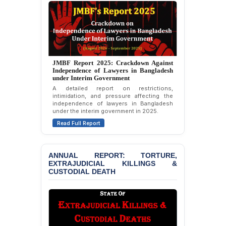
BANGLADESH ALERT:
Dismissal of Two
University Teachers on
Allegations of
“Blasphemy” — A Gross
Violation of Justice,
Academic Freedom, and
Annual Report 2023: Violence Against
Lawyers in Bangladesh (January-
Human Rights
December 2022)
An annual overview documenting incidents
BANGLADESH ALERT:
of violence, threats, and attacks against
JMBF Expresses Deep
lawyers in Bangladesh during January to
Concern over the
December 2022.
Passage of a Bill Granting
Read Full Report
Immunity from All
Liabilities to July
Protesters
ANNUAL REPORT: TORTURE,
EXTRAJUDICIAL KILLINGS &
BANGLADESH ALERT:
CUSTODIAL DEATH
JMBF Strongly Condemns
the Expulsion of a
Transgender Woman from
the Chhatra Dal
Committee