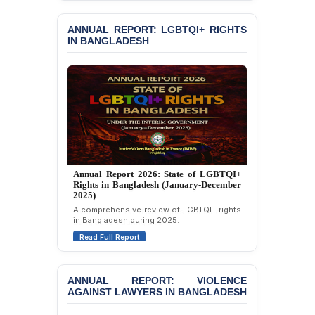
BANGLADESH ALERT:
Read Full Report
JMBF Deeply Concerned
ANNUAL REPORT: LGBTQI+ RIGHTS
and Strongly Condemns
IN BANGLADESH
the Death of Durjoy
Chowdhury in Police
Custody at Chakaria
Police Station, Cox’s
Bazar
BANGLADESH: JMBF
Strongly Condemns
Politically Motivated
Attempted Murder Case
Against 14 Lawyers and 7
Annual Report 2025: State of LGBTQI+
Journalists in Dhaka
Rights in Bangladesh (January-December
2024)
Overview of LGBTQI+ rights conditions in
JOINT STATEMENT:
Bangladesh during 2024.
Condemning Politically
Motivated Exclusion,
Read Full Report
Intimidation, and
Interference in the
Democratic Governance
ANNUAL REPORT: VIOLENCE
of the Legal Profession in
AGAINST LAWYERS IN BANGLADESH
Bangladesh