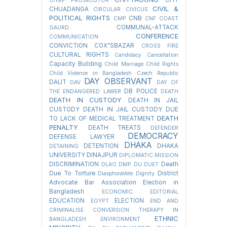
CHT
CHIEF PROSECUTOR
CIVIL &
CHUADANGA
CIRCULAR
CIVICUS
POLITICAL RIGHTS
CNB
CMP
CNF
COAST
COMMUNAL-ATTACK
GAURD
CONFERENCE
COMMUNICATION
CONVICTION
COX"SBAZAR
CROSS FIRE
CULTURAL RIGHTS
Candidacy Cancellation
Capacity Building
Child Marriage
Child Rights
Child Violence in Bangladesh
Czech Republic
DAY OBSERVANT
DALIT
DAV
DAY OF
DB POLICE
THE ENDANGERED LAWER
DEATH
DEATH IN CUSTODY
DEATH IN JAIL
CUSTODY
DEATH IN JAIL CUSTODY DUE
DEATH
TO LACK OF MEDICAL TREATMENT
PENALTY
DEATH TREATS
DEFENDER
DEMOCRACY
DEFENSE LAWYER
DHAKA
DETENTION
DHAKA
DETAINING
UNIVERSITY
DINAJPUR
DIPLOMATIC MISSION
DISCRIMINATION
Death
DLAO
DMP
DU
DUET
Due To Torture
District
DiasphoraVote
Dignity
Advocate Bar Association Election in
Bangladesh
ECONOMIC
EDITORIAL
EDUCATION
ELECTION
EGYPT
END AND
CRIMINALISE CONVERSION THERAPY IN
ETHNIC
BANGLADESH
ENVIRONMENT