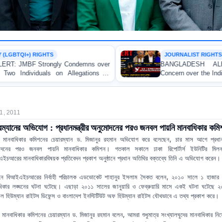
JOURNALIST RIGHTS
demns over
BANGLADESH ALERT: JMBF Express
egations of
Concern over the Indictment of Four Writers, J
and Bloggers before the International Crimes Tr
1, 2011
রম্যানের অভিযোগ : প্রধানমন্ত্রীর অনুমোদনের পরও জনবল পায়নি মানবাধিকার কমি
 মানবাধিকার কমিশনের চেয়ারম্যান ড. মিজানুর রহমান অভিযোগ করে বলেছেন, চার মাস আগে প্রধানমন
োদনের পরও জনবল পায়নি মানবাধিকার কমিশন। গতকাল সকালে ঢাকা রিপোর্টার্স ইউনিটির মিলন
ইচআরের মানবাধিকারবিষয়ক প্রতিবেদন প্রকাশ অনুষ্ঠানে প্রধান অতিথির বক্তব্যে তিনি এ অভিযোগ করেন।
ঠানে বিআইএইচআরের নির্বাহী পরিচালক এডভোকেট শাহানুর ইসলাম সৈকত বলেন, ২০১০ সালে ১ হাজার
ধিকার লঙ্ঘনের ঘটনা ঘটেছে। এছাড়া ২০১১ সালের জানুয়ারি ও ফেব্রুয়ারি মাসে একই ঘটনা ঘটেছে 
বাল হিউম্যান রাইটস ডিফেন্স ও বাংলাদেশ ইনস্টিটিউট অফ হিউম্যান রাইটস যৌথভাবে এ তথ্য প্রকাশ করে।
 মানবাধিকার কমিশনের চেয়ারম্যান ড. মিজানুর রহমান বলেন, আমরা শুধুমাত্র সংখ্যালঘুদের মানবাধিকার নি