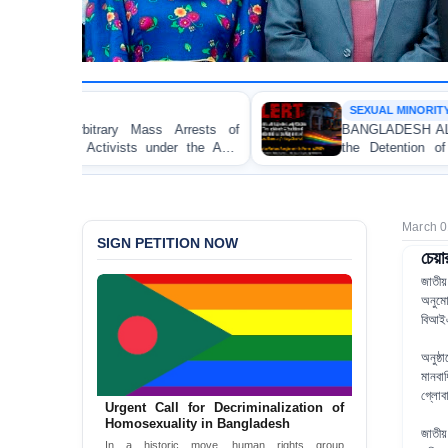
SEXUAL MINORITY (LGBTQI+) RIGHTS
s Arrests of
BANGLADESH ALERT: JMBF Strongly Con
nder the Anti-
the Detention of Two Individuals on All
Homosexuality at Dhaka University
March 0
SIGN PETITION NOW
চেয়া
জাতীয়
অনুম
বিআইএ
অনুষ্
মানবা
গ্লো
Urgent Call for Decriminalization of
Homosexuality in Bangladesh
জাতীয়
In a historic move, human rights group