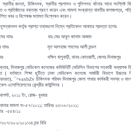
,
,
,
স্থানীয় জনতা
চিকিৎসক
স্থানীয় প্রশাসন ও পুলিশসহ ঘটনার সাথে সং
শ্লি
ষ্ট ব
,
্তি ও প্রতিষ্ঠানের বক্তব্য গ্রহণ করেন এবং মামলা সংক্রা
ন্ত যাবতীয়
কাগজপত্র
পত্
াশিত খবর ও বিশেষজ্ঞ মতামত বি
শ্লে
ষন করেন।
ানুসন্ধানদল কর্তৃক প্রাপ্ত তথ্যগুলো নিম্নে প্রতিবেদন আকারে প্রদত্ত হলোঃ
িক্টিমের নামঃ
ডাঃ
মোঃ আবুল কালাম আজাদ
তার নামঃ মৃত আলহাজ শমসের আলী মন্ডল
ানাঃ দক্ষিন বালুবাড়ী, থানাঃ কোতয়ালী, জেলাঃ দিনাজপুর
ডিকেল কলেজের কমিউনিটি মেডিসিন বিভাগের সহকারী অধ্যাপক হি
রত ( বর্তমানে শিক্ষা ছুটিতে ঢাকা মেডিকেল কলেজে সার্জারী বিভাগে উচ্চতর শি
ায়নরত),
¯^vaxbZv
চিকিৎসক পরিষদ দিনাজপুর জেলা শাখার কার্যকরী সদস্য ও
বাং
কেল এসোশিয়েশনের কেন্দ্রীয় কাউন্সিলর ।
গস্ট, ২০১১ ইং, রোজ-
বুধ
বার
থানার মামলা নং-৫৭/২০১১; তারিখঃ ২৩/০৮/২০১১;
৪/১১
/৩৪ দন্ড বিধি