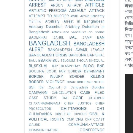
ARDHIS
ARREST
ARTICLE
টাকা
ARSON ATTACK
ARTISTIC FREEDOM
ASSAULT
ATTACK
পাক
ATTEMPT TO MURDER
AWID
Active Solidarity
ফোন 
Arbitrary Arrest in Bangladesh
Training
ভিক্
Arbitrary Detention
Arbitrary Detention in
শিশু
Bangladesh
Attack and Vandalism on Shrine
হন। 
BAL
BAGERHAT
BAN
BAHRL
BAMF
পড়
BANGLADESH
BANGLADESH
হস্ত
ALERT
BANGLADESH AWAMI LEAGUE
ডাঃ 
BANGLADESH CRISIS
BARGUNA
BARISHAL
এবং 
BBARIA
BCL
BAUL
BELGIUM
BHOLA
BI+EQUAL
সহায়
BI_SEXUAL
BLOG
BNP
BJP
BLASPHEMY
BOGURA
BOOK FAIR
BORDER DETAINMENT
BORDER INJURY
BORDER KILLING
BORDER VIOLENCE
BRAK
BRIEFING NOTES
BSF
Bar Council of Bangladesh
Biphobia
CASE FILED
CAMPAIGN
CANCELLATION
CCBE
CASE STUDY
CAT
CHADPUR
CHAPAINABABGANJ
CHIEF JUSTICE
CHIEF
CHITTAGONG
CHT
PROSECUTOR
CIVIL &
CHUADANGA
CIRCULAR
CIVICUS
POLITICAL RIGHTS
CNB
CMP
CNF
COAST
COMMUNAL-ATTACK
GAURD
CONFERENCE
COMMUNICATION