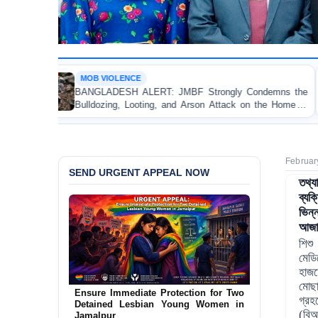
LENCE
OP-EDITORI
SH ALERT: JMBF Strongly Condemns the
Police Viole
g, Looting, and Arson Attack on the Home of
Test of De
League Leader in Patuakhali
Accountabilit
Februar
SEND URGENT APPEAL NOW
তথ্য
ব্যক
ভিন্
আজাদ
শিশু
মেড
হাজত
মোছা
Ensure Immediate Protection for Two
গ্র
Detained Lesbian Young Women in
(বিআ
Jamalpur