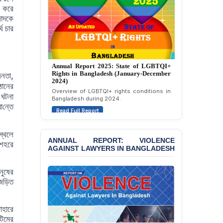
Strongly Condemns
া করে
Politically Motivated
াদকে
Attempted Murder Case
ঘ চার
Against 14 Lawyers and 7
Journalists in Dhaka
JOINT STATEMENT:
Annual Report 2024: State of LGBTQI+
Condemning Politically
Rights in Bangladesh (January-December
,
জনতা
Motivated Exclusion,
2023)
Intimidation, and
্ঠানের
Assessment of LGBTQI+ rights in
Interference in the
Bangladesh during 2023.
 ঘটনা
Democratic Governance
া
ন্তে
Read Full Report
of the Legal Profession in
Bangladesh
স্থলে
BANGLADESH ALERT:
ANNUAL REPORT: VIOLENCE
 শহরে
AGAINST LAWYERS IN BANGLADESH
Dismissal of Two
University Teachers on
Allegations of
ানুষের
“Blasphemy” — A Gross
 জড়িত
Violation of Justice,
Academic Freedom, and
Human Rights
াহারে
টিমের
BANGLADESH ALERT: