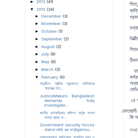
2013
(41)
►
পিতা
2012
(34)
▼
ব্যক
December
(3)
►
প্রক
November
(3)
►
তথ্য
October
(1)
►
ভ
September
(2)
►
August
(2)
►
পি
July
(8)
►
ঠিক
May
(6)
►
March
(3)
►
পেশাঃ ডাক্তার, দিনাজপুর মে
কর্ম
February
(6)
▼
অধ্য
গার্মেন্টসে শ্রমিক আন্দোলন: মালিকদের
‘ষড়যন্ত্র তত...
মেডি
JusticeMakers Bangladesh
গ্রেফতারের তারিখঃ ২
৪
আ
demands fully
investigate...
মামলা নং-
কোতয়ালী 
জাতীয় মানবাধিকার কমিশন কর্তৃক সংসদ
জি আর -৫৫
সদস্য দ্বারা না...
Government security forces
ধারাঃ
৩২৫/৩০৭/৩০২/২০১
stand idle as indigenou...
তথ্যানুসন্ধান প্রতিবেদন: সম্পত্তি দখল ও