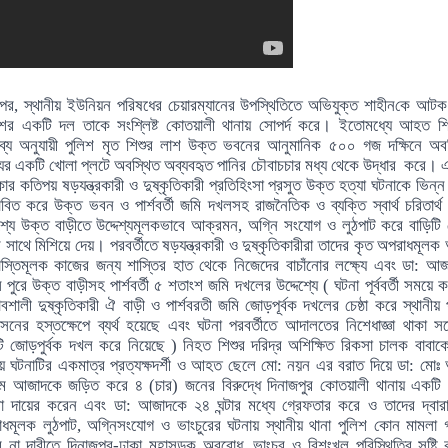
, স্থানীয় ইউনিয়ন পরিষধের চেয়ারম্যানের উপস্থিতিতে অভিযুক্ত শাহী
ন
কে আটক
শের একটি দল তাকে সংশ্লিষ্ট কোতয়ালী থানায় সোপর্দ করে
।
ইতোমধ্যে আহত শিশ
ব্য অনুযায়ী পুলিশ মৃত শিশুর লাশ উক্ত ভবনের আনুমানিক ৫০০ গজ দক্ষিনে অব
ের একটি খোলা প্লটে অবস্থিত অব্যবহৃত পানির চৌবাচচার মধ্য থেকে উদ্ধার করে।
ার কতিপয় ষড়যন্ত্রকারী ও দুষ্কৃতিকারী প্রতিহিংসা প্রসুত উক্ত হত্যা ঘটনাকে ভিন্ন
াবিত করে উক্ত ভবন ও পার্শবর্তী জমি দখলসহ রাজনৈতিক ও ব্যক্তি
স্বার্থ
চরিতার্
েশ্যে উক্ত বাড়ীতে উদ্দেশ্যমূলকভাবে আক্রমন, অগ্নি সংযোগ ও লুঠপাট করে বাড়িটি ভ
র সাথে মিশিয়ে দেয়
।
পরবর্তীতে ষড়যন্ত্রকারী ও দুষ্কৃতিকারীরা তাদের কৃত অপরাধমূলক
স্তিমূলক কাজের জন্য শাস্তির হাত থেকে নিজেদের বাচাঁনোর লক্ষ্যে এবং ডা: আ
 পুরে উক্ত বাড়ীসহ পার্শবর্তী ৫ শতাংশ জমি দখলের উদ্দেশ্যে ( ঘটনা পূর্ববর্তী সময়ে 
াবশালী দুষ্কৃতিকারী ঐ বাড়ী ও পার্শবরতী জমি জোড়পূর্বক দখলের চেষ্ঠা করে স্থানীয় 
াসনের হস্তক্ষেপে ব্যর্থ হয়েছে এবং ঘটনা পরবর্তীতে আদালতের নিশেধাজ্ঞা থাকা স
ি জোড়পুর্বক দখল করে নিয়েছে ) নিহত শিশুর দরিদ্র অশিক্ষিত রিকসা চালক বাবাক
য়ে ঘটনাটির একমাত্র প্রত্যক্ষদর্শী ও আহত ছেলে মো: নয়ন এর বরাত দিয়ে ডা: মোঃ
ম আজাদকে জড়িত করে ৪ (চার) জনের বিরুদ্ধে দিনাজপুর কোতয়ালী থানায় একটি 
া দায়ের করেন এবং ডা:
আজাদকে ২৪ ঘন্টার মধ্যে গ্রেফতার করে ও তাদের দ্বার
ধমূলক লুঠপাট, অগ্নিসংযোগ ও ভাংচুরের ঘটনায় স্থানীয় থানা পুলিশ কোন মামলা 
 না দাবীতে দিনাজপুর-ঢাকা মহাসড়ক অবরোধ
,
ভাংচুর ও বিশৃংখল পরিস্থিতির সৃষ্টি