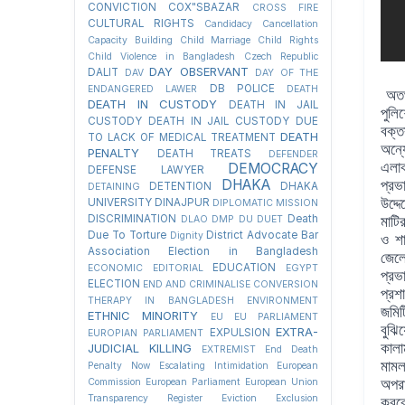
CONVICTION
COX"SBAZAR
CROSS FIRE
CULTURAL RIGHTS
Candidacy Cancellation
Capacity Building
Child Marriage
Child Rights
Child Violence in Bangladesh
Czech Republic
DAY OBSERVANT
DALIT
DAV
DAY OF THE
DB POLICE
ENDANGERED LAWER
DEATH
অতপর
DEATH IN CUSTODY
DEATH IN JAIL
পুলি
CUSTODY
DEATH IN JAIL CUSTODY DUE
বক্ত
DEATH
TO LACK OF MEDICAL TREATMENT
অন্য
PENALTY
DEATH TREATS
DEFENDER
এলাক
DEMOCRACY
DEFENSE LAWYER
DHAKA
প্রভ
DETENTION
DHAKA
DETAINING
উদ্দ
UNIVERSITY
DINAJPUR
DIPLOMATIC MISSION
DISCRIMINATION
Death
DLAO
DMP
DU
DUET
মাটি
Due To Torture
District Advocate Bar
Dignity
ও শা
Association Election in Bangladesh
জেলে
EDUCATION
ECONOMIC
EDITORIAL
EGYPT
প্রভ
ELECTION
END AND CRIMINALISE CONVERSION
প্রশ
THERAPY IN BANGLADESH
ENVIRONMENT
জমিট
ETHNIC MINORITY
EU
EU PARLIAMENT
বুঝি
EXTRA-
EXPULSION
EUROPIAN PARLIAMENT
কালা
JUDICIAL KILLING
EXTREMIST
End Death
মামল
Penalty Now
Escalating Intimidation
European
Commission
European Parliament
European Union
অপরা
Transparency Register
Eviction
Exclusion
করবে