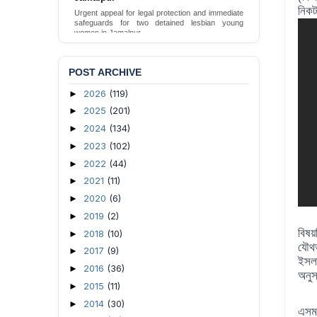
নিক
Urgent appeal for legal protection and immediate
safeguards for two detained lesbian young
women in Jamalpur.
Send Appeal
POST ARCHIVE
2026
(119)
►
2025
(201)
►
2024
(134)
►
2023
(102)
►
2022
(44)
►
2021
(11)
►
2020
(6)
►
2019
(2)
►
বিষয়
2018
(10)
►
যৌথ
2017
(9)
►
ই
স
ল
2016
(36)
►
অনু
2015
(11)
►
2014
(30)
►
এস