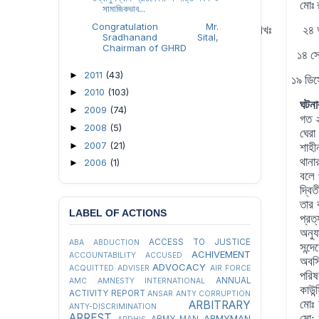
বাদীঃ মোঃ রশিদুল ইসলাম, পিত
সামাজিকভাব...
Congratulation Mr.
জেল হাজতে প্রেরনের তারিখঃ
২
৪
আ
Sradhanand Sital,
Chairman of GHRD
হাসপাতালে ভর্তির তারিখঃ
১
৪
সে
2011
(43)
►
জামিনে মুক্তির তারিখঃ
১৯ ডিস
2010
(103)
►
ঘটনা
2009
(74)
►
গত ২
2008
(5)
►
ঘেরা
2007
(21)
►
শাহী
থানা
2006
(1)
►
বলে 
দ্বি
তার 
LABEL OF ACTIONS
প্রত
অনুয
ACCESS TO JUSTICE
ABA
ABDUCTION
সন্দ
ACHIVEMENT
ACCOUNTABILITY
ACCUSED
অবস্
ADVOCACY
ACQUITTED
ADVISER
AIR FORCE
পরিষ
ANNUAL
AMC
AMNESTY INTERNATIONAL
কাউন
ACTIVITY REPORT
ANSAR
ANTY CORRUPTION
মোঃ 
ARBITRARY
ANTY-DISCRIMINATION
ARREST
মো: 
ARMYMAN
ARMY MAN