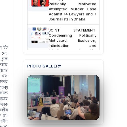
Politically Motivated
Attempted Murder Case
Against 14 Lawyers and 7
Journalists in Dhaka
JOINT STATEMENT:
Condemning Politically
Motivated Exclusion,
Intimidation, and
নে ইট
Interference in the
ে মো:
Democratic Governance
বন্দর
of the Legal Profession in
Bangladesh
া আছে
PHOTO GALLERY
আলমের
BANGLADESH ALERT:
য় এবং
Dismissal of Two
মাত্র
University Teachers on
্তব্য
Allegations of
 জড়িত
“Blasphemy” — A Gross
ত্তরে
Violation of Justice,
িৎসক
Academic Freedom, and
দ্রীয়
Human Rights
ক ডা:
নাধীন
BANGLADESH ALERT:
েরশত)
JMBF Expresses Deep