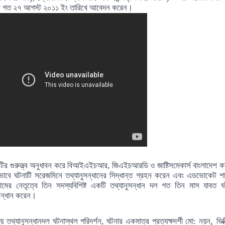
ট গত ২৭ আগস্ট ২০১১ ইং তারিখে আবেদন করেন।
টির গুরুত্ত্ব অনুধাবন করে বিআইএইচআর, জিএইচআরডি ও জাষ্টিসমেকার্স বাংলাদেশ কর্ত
ভাবে ঘটনাটি সরেজমিনে
তথ্যানুসন্ধানের সিদ্ধান্ত গ্রহন করেন এবং এডভোকেট শা
ামের নেতৃত্বে তিন সদস্যবিশিষ্ট একটি তথ্যানুসন্ধান দল গত তিন মাস যাবত
ঘ
সন্ধান করেন।
,
ময়
তথ্যানুসন্ধানদল ঘটনাস্থল পরিদর্শন, ঘটনার একমাত্র প্রত্য
ক্ষ
দর্শী মো: নয়ন
ভিক