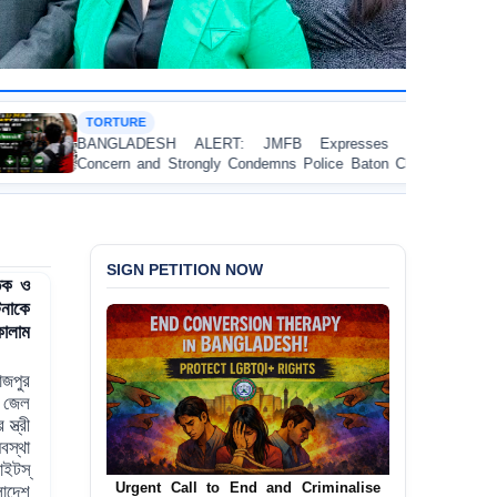
HUMAN RIGHTS RE
ALERT: JMFB Expresses Deep
Threads Under Pr
rongly Condemns Police Baton Charge
Workers’ Rights Cri
ege Student Protesters in Dhaka
SIGN PETITION NOW
তিক ও
টনাকে
কালাম
জপুর
 জেল
্ত্রী
বস্থা
ইটস্‌
Urgent Call to End and Criminalise
ংলাদেশ