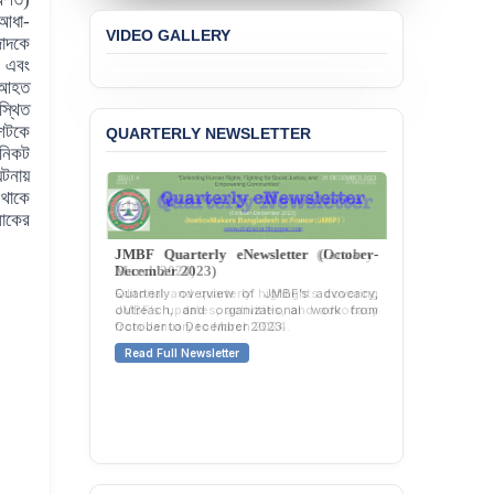
Concern over the
 আধা-
VIDEO GALLERY
Passage of a Bill Granting
াদকে
Immunity from All
ন এবং
Liabilities to July
 আহত
Protesters
স্থিত
 শটকে
QUARTERLY NEWSLETTER
BANGLADESH ALERT:
নিকট
JMBF Strongly Condemns
ঘটনায়
the Expulsion of a
 থাকে
Transgender Woman from
লোকের
the Chhatra Dal
Committee
JMBF Quarterly eNewsletter (October-
December 2023)
BANGLADESH: Call for
Quarterly overview of JMBF’s advocacy,
Immediate Release of
outreach, and organizational work from
Unlawful, Politically
October to December 2023.
Motivated Arrests of
Read Full Newsletter
Senior Lawyer Rezaul
Karim & Zahurul Islam
Selim in Cumilla
PRESS RELEASE: JMBF
Releases State of
LGBTQI+ Rights in