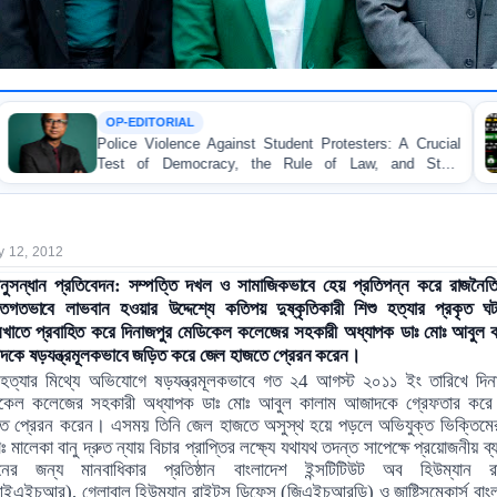
AL
TORTURE
nce Against Student Protesters: A Crucial
BANGLADESH 
mocracy, the Rule of Law, and State
Concern and St
y
on Peaceful Coll
y 12, 2012
ানুসন্ধান প্রতিবেদন: সম্পত্তি দখল ও সামাজিকভাবে হেয় প্রতিপন্ন করে রাজনৈ
্তিগতভাবে লাভবান হওয়ার উদ্দেশ্যে কতিপয় দুষ্কৃতিকারী শিশু হত্যার প্রকৃত ঘ
নখাতে প্রবাহিত করে দিনাজপুর মেডিকেল কলেজের সহকারী অধ্যাপক ডাঃ মোঃ আবুল 
কে ষড়যন্ত্রমূলকভাবে জড়িত করে জেল হাজতে প্রেরন করেন।
 হত্যার মিথ্যে অভিযোগে ষড়যন্ত্রমূলকভাবে গত ২
4
আগস্ট ২০১১ ইং তারিখে দিনা
িকেল কলেজের সহকারী অধ্যাপক ডাঃ মোঃ আবুল কালাম আজাদকে
গ্রেফতার করে
ে প্রেরন করেন। এসময় তিনি জেল হাজতে অসুস্থ হয়ে পড়লে অভিযুক্ত ভিক্তিমের স
ঃ মালেকা বানু দ্রুত
ন্যায় বিচার প্রাপ্তির লক্ষ্যে যথাযথ তদন্ত সাপেক্ষে প্রয়োজনীয় ব্
য
হনের জন্য
মানবাধিকার প্রতিষ্ঠান বাংলাদেশ ইন্সটিটিউট অব হিউম্যান রা
ইএইচআর), গ্লোবাল হিউম্যান রাইটস ডিফেন্স (জিএইচআরডি)
ও
জাষ্টিসমেকার্স বা