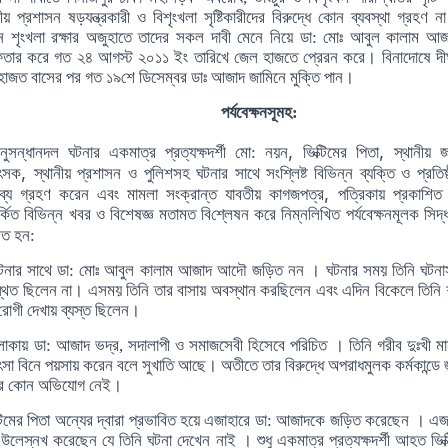
নীয় প্রশাসন ষড়যন্ত্রকারী ও বিশৃংখলা সৃষ্টিকারীদের বিরুদ্ধে কোন ব্যবস্থা গ্রহণ ন
শৃংখলা রক্ষার অজুহাতে তাদের সকল দাবী মেনে নিয়ে ডা:
মোঃ
আবুল কালাম আজ
ফতার করে গত ২
৪
আগস্ট ২০১১ ইং তারিখে জেল হাজতে প্রেরন করে
। বিনাদোষে দীর্
হাজত বাসের পর গত
১৯শে ডিসেম্বর
ডাঃ আজাদ জামিনে মুক্তি পান।
পর্যবে
ক্ষন
সূমহ:
,
,
ানুসন্ধানদল ঘটনার একমাত্র প্রত্য
ক্ষ
দর্শী মো: নয়ন
ভিক্টিমের পিতা
স্থানীয় 
,
িৎসক
স্থানীয় প্রশাসন ও পুলিশসহ ঘটনার সাথে সং
শ্লি
ষ্ট বিভিন্ন ব্যক্তি ও প্রতিষ
,
ব্য গ্রহণ করেন এবং মামলা সংক্রা
ন্ত যাবতীয়
কাগজপত্র
পত্রিকায় প্রকাশিত
র্কিত বিভিন্ন খবর ও বিশেষজ্ঞ মতামত বি
শ্লে
ষন করে নিম্নলিখিত পর্যবে
ক্ষ
নমূলক সিদ্ধ
িত হন:
টনার সাথে ডা: মোঃ আবুল কালাম আজাদ আদৌ জড়িত নন । ঘটনার সময় তিনি ঘটনা
থিত ছিলেন না
। এসময় তিনি তার বাসায় অবস্থান করছিলেন এবং
এদিন বিকেলে তিনি
 রোগী দেখায়
ব্যস্ত ছিলেন।
লাকায়
ডা: আজাদ ভদ্র, সদালাপী ও সমাজসেবী হিসেবে পরিচি
ত ।
তিনি গ
রী
ব দুঃখী ম
ৎসা
বিনে পয়সায় করেন বলে সুখাতি আছে। অতীতে তার বিরুদ্ধে অপরাধমুলক কর্মকান্ডে
ার কোন অভিযোগ নেই।
্টিমের পিতা অন্যের দ্বারা প্রভাবিত হয়ে এজাহারে ডা: আজাদকে জড়িত করেছেন
।
এজ
 উলেস্নখ করেছেন যে তিনি ঘটনা দেখেন নাই
।
শুধু একমাত্র প্রত্য
ক্ষ
দর্শী আহত ভিক্