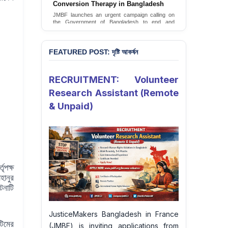
Conversion Therapy in Bangladesh
JMBF launches an urgent campaign calling on
the Government of Bangladesh to end and
criminalise conversion therapy targeting
LGBTQI+ individuals
Sign Petition
FEATURED POST: দৃষ্টি আকর্ষন
RECRUITMENT: Volunteer
Research Assistant (Remote
& Unpaid)
ৃপক্ষ
হানুর
টনাটি
JusticeMakers Bangladesh in France
্টিমের
(JMBF) is inviting applications from