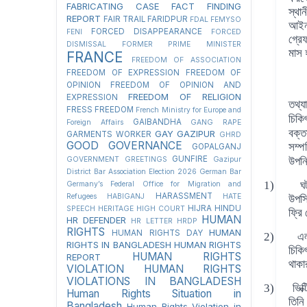
FABRICATING CASE
FACT FINDING
স্থা
REPORT
FAIR TRAIL
FARIDPUR
FDAL
FEMYSO
আইন 
FORCED DISAPPEARANCE
FENI
FORCED
গ্রে
DISMISSAL
FORMER PRIME MINISTER
মাস 
FRANCE
FREEDOM OF ASSOCIATION
FREEDOM OF EXPRESSION
FREEDOM OF
OPINION
FREEDOM OF OPINION AND
FREEDOM OF RELIGION
EXPRESSION
তথ্য
FRESS FREEDOM
French Ministry for Europe and
চিক
GAIBANDHA
Foreign Affairs
GANG RAPE
বক্ত
GAY
GAZIPUR
GARMENTS WORKER
GHRD
GOOD GOVERNANCE
সম্প
GOPALGANJ
GUNFIRE
GOVERNMENT
GREETINGS
Gazipur
উপন
District Bar Association Election 2026
German Bar
1)
ঘ
Germany’s Federal Office for Migration and
HARASSMENT
Refugees
HABIGANJ
HATE
উপস্
HIJRA
HINDU
SPEECH
HERITAGE
HIGH COURT
ফ্রি
HUMAN
HR DEFENDER
HR LETTER
HRDP
RIGHTS
HUMAN
HUMAN RIGHTS DAY
2)
এ
RIGHTS IN BANGLADESH
HUMAN RIGHTS
চিকি
HUMAN RIGHTS
REPORT
থাক
VIOLATION
HUMAN RIGHTS
VIOLATIONS IN BANGLADESH
3)
ভিক
Human Rights Situation in
তিনি
Bangladesh
Human Rights Violation in