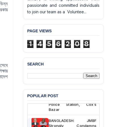
িভিন্ন
passionate and committed individuals
রিকায়
to join our team as a Voluntee...
PAGE VIEWS
1
4
5
6
2
0
8
SEARCH
সেবে
ক্ষায়
BANGLADESH ALERT:
লাদেশ
JMBF Deeply Concerned
and Strongly Condemns
the Death of Durjoy
Chowdhury in Police
POPULAR POST
Custody at Chakaria
Police Station, Cox’s
Bazar
BANGLADESH: JMBF
Strongly Condemns