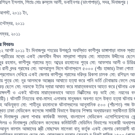
াঃ মোঃ রুস্তম আলী, ভবাইনগর (ডাংগাপাড়া), সদর, দিনাজপুর।
গস্ট, ২০১১ ইং,
প্টেম্বর, ২০১১
েম্বর, ২০১১
র বিবরনঃ
২ আগষ্ট ২০১১ ইং দিনাজপুর শহরের উপকন্ঠে অবস্থিত কাশীপুর ডাঙ্গাপাড়া নামক স্থা
 প্রচীরের মধ্যে একই জেলাধীন দীঘন মাদ্রাসা পাড়ার মো: মাহাতাব উদ্দীনের ছেল
নুর রহমান
,
কাশীপুর গ্রামের মৃত: আব্দুর রহমানের পুত্র মো: আফসার আলী ও চিরির 
র রানী বন্দর গ্রামের মো: আশরাফুল মিলে ঘটনাস্থলে ৫০০০ (পাঁচ হাজার) টাকা পোত
প্রলোভন দেখিয়ে একই জেলার কাশীপুর গ্রামের দরিদ্র রিকসা চালক মো: রশিদুল 
তীয় পুত্র মো: নুর আলমকে অস্ত্রের আঘাতে হত্যা করে পানি ভর্তি চৌবাচ্চায় ফেলে দে
বড় ছেলে মো: নয়নকে ইটের দ্বারা আঘাত করে মারাত্বকভাবে আহত করে (ঘটনার এক
্যক্ষদর্শী ও একই ঘটনায় মারাত্বকভাবে আহত ভিক্টিমের বড় ভাই মো: নয়নের বক
ায়ী)
।
ঘটনাটি নিহতের বাবা-মাসহ এলাকার মানুষজন অবগত হলে উক্ত হত্যা ঘটনায়
েহে অভিযুক্ত মো: শাহীনুর রহমানকে ঘটনাস্থলের আনুমানিক ৫০০ (পাঁচশত) গজ উ
থিত ঢাকা মেডিকেল কলেজে সার্জারী বিভাগে উচ্চতর শিক্ষায় অধ্যায়নরত
স্বাধীনতা
চিক
দ দিনাজপুর জেলা শাখার কার্যকরী সদস্য
,
বাংলাদেশ মেডিকেল এসোশিয়েশনের কেন্
্সিলর ও দিনাজপুর মেডিকেল কলেজের কমিউনিটি মেডিসিন বিভাগের সহকারী অধ্যাপ
আবুল কালাম আজাদের স্ত্রী মোছাম্মদ মালেকা বানু কর্তৃক একই জেলার কোতয়ালী থা
আতিকুর রহমানের ছেলে মো: মোকলেছুর রহমান (মুন্না) র নিকট মাসিক ১৫০০ (পন