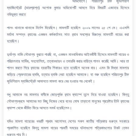
অভিযোগে। শরিয়তপুর চীফ জুডিশিয়াল
ম্যাজিস্ট্রেট (ভারপ্রাপ্ত) অশোক কুমার অভিযোগটি আমলে নিয়ে বিষয়টি এজাহার হিসেবে
নথিভুক্ত করতে
পালং থানাকে থানাকে নির্দেশ দিয়েছিল। মামলাটি হয়েছিল ২০০৯ সালের ২৫ শে মে। এএসপি
মর্যাদা সম্পন্ন র‍্যাবের একজন কর্মকর্তাসহ সাত র‍্যাব সদস্যের বিরুদ্ধে মামলাটি দায়ের করা
হয়েছিল।
দুর্ভাগ্য নাকি সৌভাগ্য বুঝতে পারছি না, একজন মানবাধিকার আইনজীবী হিসেবে মামলাটি দায়ের ও
পরিচালনায় সার্বিক, সহযোগিতা, তত্বাবধায়ন ও তদারকি করার দায়িত্ব পালন করেছি আমি। আর তা
পালন করতে গিয়ে র‍্যাবের হয়রানীর শিকারও হতে হয়েছিল অনেক বার। এমন কি মিথ্যা মামলায়
জড়িয়ে গ্রেফতারের হুমকি, হত্যার হুমকি দেয়া হয়েছিল আমাকে। যা শুরু হয়েছিল শরিয়তপুর চীফ
জুডিশিয়াল ম্যাজিস্ট্রেট আদালতে মামলা করে বের হওয়ার পর থেকেই।
শুধু আমাকে নয় মামলার বাদীকে জোড়পূর্বক র‍্যাব ক্যাম্পে তুলে নিয়ে যাওয়া হয়েছিল। কিন্তু
সৌভাগ্যক্রমে আমাদের মত কিছু নিজের খেয়ে বনের মোষ তাড়ানো মানুষের প্রচেষ্টার তিনি র‍্যাবের
ক্যাম্প থেকে জীবিত ফিরে আসতে সমর্থ হয়েছিলেন।
যদিও মামলা দায়েরের খবরটি প্রথম আলোসহ দেশের সকল জাতীয় পত্রিকায় গুরুত্ব সহকারে
প্রকাশিত হয়েছিল কিন্তু মামলা দায়ের পরবর্তী সময়ের ঘটনাগুলো পত্রিকাগুলোর নিকট তেমন
গুরুত্ব পায় নি।