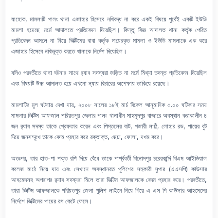
যাহোক, মামলাটি পালং থানা এজাহার হিসেবে নথিবদ্ধ না করে একই বিষয়ে পুর্বেই একটি ইউডি
মামলা হয়েছে মর্মে আদালতে প্রতিবেদন দিয়েছিল। কিন্তু বিজ্ঞ আদালত থানা কর্তৃক পেরিত
প্রতিবেদন আমলে না নিয়ে ভিক্টিমের বাবা কর্তৃক দায়েরকৃত মামলা ও ইউডি মামলাকে এক করে
এজাহার হিসেবে নথিভুক্ত করতে থানাকে নির্দেশ দিয়েছিল।
যদিও পরবর্তীতে থানা ঘটনার সাথে র‍্যাব সদস্যরা জড়িত না মর্মে মিথ্যা তদন্ত প্রতিবেদন দিয়েছিল
এবং বিষয়টি উচ্চ আদালত হয়ে এখনো ন্যায় বিচারের অপেক্ষায় তাকিয়ে রয়েছে।
মামলাটির মুল ঘটনায় দেখা যায়, ২০০৮ সালের ১৮ই মার্চ বিকেল আনুমানিক ৫.০০ ঘটিকার সময়
মামলার ভিক্টিম আফজাল শরিয়তপুর জেলার পালং থানাধীন মাহমুদপুর বাজারে অবস্থান করাকালীন ৪
জন র‌্যাব সদস্য তাকে গ্রেফতার করেন এবং পিস্তলের বাট, গজারী লাঠি, লোহার রড, পায়ের বুট
দিয়ে জনসম্মূখে তাকে বেদম প্রহার করে রক্তাক্ত, ছেচা, ফোলা, যখম করে।
অতঃপর, তার হাত-পা শক্ত রশি দিয়ে বেঁধে তাকে পার্শ্ববর্তী বিনোদপুর চরেরকান্দি বিএম আইডিয়াল
কলেজ মাঠে নিয়ে যায় এবং সেখানে অবস্থানরত পুলিশের সহকারী সুপার (এএসপি) কাউসার
আহমেদসহ অপরাপর র‌্যাব সদস্যরা মিলে তারা ভিক্টিম আফজালকে বেদম প্রহার করে। পরবর্তীতে,
তারা ভিক্টিম আফজালকে শরিয়তপুর জেলা পুলিশ লাইনে নিয়ে গিয়ে এ এস পি কাউসার আহমেদের
নির্দেশে ভিক্টিমের পায়ের রগ কেটে ফেলে।