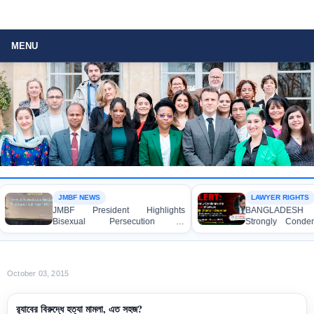
MENU
JMBF NEWS
LAWYER RIGHTS
JMBF President Highlights
BANGLADESH AL
Bisexual Persecution in
Strongly Condemns
Bangladesh at the Bi+ World
Murder of Lawyer 
Conference in Amsterdam
Shanto in Bagerhat
October 03, 2015
র‍্যাবের বিরুদ্ধে হত্যা মামলা, এত সহজ?