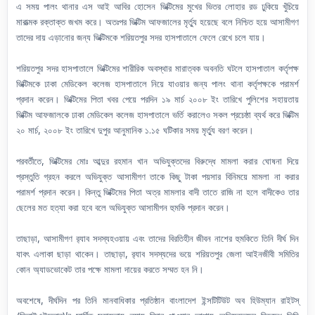
এ সময় পালং থানার এস আই আবির হোসেন ভিক্টিমের মুখের ভিতর লোহার রড ঢুকিয়ে খুঁচিয়ে
মারাত্মক রক্তাক্ত জখম করে। অতঃপর ভিক্টিম আফজালের মৃর্ত্যু হয়েছে বলে নিশ্চিত হয়ে আসামীগণ
তাদের দায় এড়ানোর জন্য ভিক্টিমকে শরিয়তপুর সদর হাসপাতালে ফেলে রেখে চলে যায়।
শরিয়তপুর সদর হাসপাতালে ভিক্টিমের শারীরিক অবস্থার মারাত্বক অবনতি ঘটলে হাসপাতাল কর্তৃপক্ষ
ভিক্টিমকে ঢাকা মেডিকেল কলেজ হাসপাতালে নিয়ে যাওয়ার জন্য পালং থানা কর্তৃপক্ষকে পরামর্শ
প্রদান করেন। ভিক্টিমের পিতা খবর পেয়ে পরদিন ১৯ মার্চ ২০০৮ ইং তারিখে পুলিশের সহায়তায়
ভিক্টিম আফজালকে ঢাকা মেডিকেল কলেজ হাসপাতালে ভর্তি করালেও সকল প্রচেষ্ঠা ব্যর্থ করে ভিক্টিম
২০ মার্চ, ২০০৮ ইং তারিখে দুপুর আনুমানিক ১.১৫ ঘটিকার সময় মৃর্ত্যু বরণ করেন।
পরবর্তীতে, ভিক্টিমের মোঃ আব্দুর রহমান খান অভিযুক্তদের বিরুদ্ধে মামলা করার ঘোষনা দিয়ে
প্রস্তুতি গ্রহন করলে অভিযুক্ত আসামীগণ তাকে কিছু টাকা পয়সার বিনিময়ে মামলা না করার
পরামর্শ প্রদান করেন। কিন্তু ভিক্টিমের পিতা অত্র মামলার বাদী তাতে রাজি না হলে বাদীকেও তার
ছেলের মত হত্যা করা হবে বলে অভিযুক্ত আসামীগন হুমকি প্রদান করেন।
তাছাড়া, আসামীগণ র‌্যাব সদস্যহওয়ায় এবং তাদের বিরতিহীন জীবন নাশের হুমকিতে তিনি দীর্ঘ দিন
যাবৎ এলাকা ছাড়া থাকেন। তাছাড়া, র‌্যাব সদস্যদের ভয়ে শরিয়তপুর জেলা আইনজীবী সমিতির
কোন অ্যাডভোকেট তার পক্ষে মামলা দায়ের করতে সম্মত হন নি।
অবশেষে, দীর্ঘদিন পর তিনি মানবাধিকার প্রতিষ্ঠান বাংলাদেশ ইন্সটিটিউট অব হিউম্যান রাইটস্