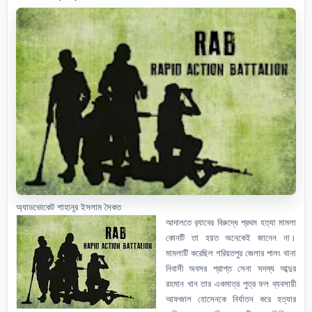
অ্যাডভোকেট শাহানূর ইসলাম সৈকত
আদালতে র‍্যাবের বিরুদ্ধে প্রথম হত্যা মামলা
কোনটি তা হয়ত অনেকেই জানেন না।
মামলাটি করেছিল শরিয়তপুর জেলার পালং থানা
নিবাসী অবসর প্রাপ্ত সেনা সদস্য আব্দুর
রহমান খান তার একমাত্র পুত্র ফল ব্যবসায়ী
আফজাল হোসেনকে নির্যাতন করে হত্যার