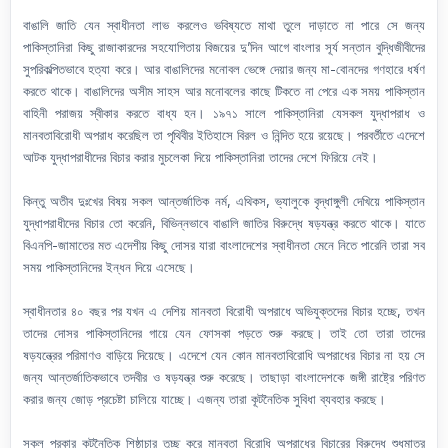
বাঙালি জাতি যেন স্বাধীনতা লাভ করলেও ভবিষ্যতে মাথা তুলে দাড়াতে না পারে সে জন্য
পাকিস্তানিরা কিছু রাজাকারদের সহযোগিতায় বিজয়ের দু’দিন আগে বাংলার সূর্য সন্তান বুদ্ধিজীবীদের
সুপরিকল্পিতভাবে হত্যা করে। আর বাঙালিদের মনোবল ভেঙ্গে দেয়ার জন্য মা-বোনদের গণহারে ধর্ষণ
করতে থাকে। বাঙালিদের অসীম সাহস আর মনোবলের কাছে টিকতে না পেরে এক সময় পাকিস্তান
বাহিনী পরাজয় স্বীকার করতে বাধ্য হন। ১৯৭১ সালে পাকিস্তানিরা যেসকল যুদ্ধাপরাধ ও
মানবতাবিরোধী অপরাধ করেছিল তা পৃথিবীর ইতিহাসে বিরল ও নিন্দিত হয়ে রয়েছে। পরবর্তীতে এদেশে
আটক যুদ্ধাপরাধীদের বিচার করার মুচলেকা দিয়ে পাকিস্তানিরা তাদের দেশে ফিরিয়ে নেই।
কিন্তু অতীব দুঃখের বিষয় সকল আন্তর্জাতিক নর্ম, এথিকস, ভ্যালুকে বৃদ্ধাঙ্গুলী দেখিয়ে পাকিস্তান
যুদ্ধাপরাধীদের বিচার তো করেনি, বিভিন্নভাবে বাঙালি জাতির বিরুদ্ধে ষড়যন্ত্র করতে থাকে। যাতে
বিএনপি-জামাতের মত এদেশীয় কিছু দোসর যারা বাংলাদেশের স্বাধীনতা মেনে নিতে পারেনি তারা সব
সময় পাকিস্তানিদের ইন্ধন দিয়ে এসেছে।
স্বাধীনতার ৪০ বছর পর যখন এ দেশিয় মানবতা বিরোধী অপরাধে অভিযুক্তদের বিচার হচ্ছে, তখন
তাদের দোসর পাকিস্তানিদের গায়ে যেন ফোসকা পড়তে শুরু করছে। তাই তো তারা তাদের
ষড়যন্ত্রের পরিমাণও বাড়িয়ে দিয়েছে। এদেশে যেন কোন মানবতাবিরোধি অপরাধের বিচার না হয় সে
জন্য আন্তর্জাতিকভাবে তদবীর ও ষড়যন্ত্র শুরু করেছে। তাছাড়া বাংলাদেশকে জঙ্গী রাষ্ট্রে পরিণত
করার জন্য জোড় প্রচেষ্টা চালিয়ে যাচ্ছে। এজন্য তারা কূটনৈতিক সুবিধা ব্যবহার করছে।
সকল প্রকার কূটনৈতিক শিষ্ঠাচার তুচ্ছ করে মানবতা বিরোধি অপরাধের বিচারের বিরুদ্ধে শুধুমাত্র