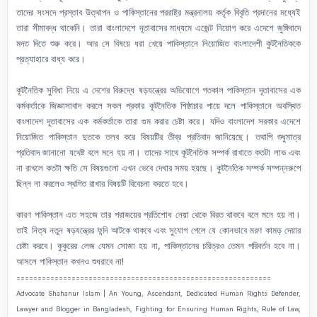
তাদের সংসদে প্রস্তাব উত্থাপন ও পাকিস্তানের পররাষ্ট্র মন্ত্রনালয় কর্তৃক বিবৃতি প্রদানের মধ্যেই
তারা সীমাবদ্ধ থাকেনি। তারা বাংলাদেশে দূতাবাসের মাধ্যমে এজেন্ট নিয়োগ করে এদেশে জুঙ্গিবাদে
মদত দিতে শুরু করে। আর সে বিষয়ে ধরা খেয়ে পাকিস্তানে নিয়োজিত বাংলাদেশী কুটনৈতিককে
প্রত্যাহারে বাধ্য করে।
কূটনৈতিক সুবিধা নিয়ে এ দেশের বিরুদ্ধে ষড়যন্ত্রের অভিযোগে গতকাল পাকিস্তান দূতাবাসের এক
কর্মকর্তাকে জিজ্ঞাসাবাদ করলে সকল প্রকার কূটনৈতিক শিষ্ঠাচার পায়ে দলে পাকিস্তানে অবস্থিত
বাংলাদেশ দূতাবাসের এক কর্মকর্তাকে তারা গুম করার চেষ্টা করে। যদিও বাংলাদেশ সরকার এদেশে
নিয়োজিত পাকিস্তান দুতকে তলব করে বিষয়টির তীব্র প্রতিবাদ জানিয়েছে। তথাপি শুধুমাত্র
প্রতিবাদ জানানো যথেষ্ট বলে মনে হয় না। তাদের সাথে কূটনৈতিক সম্পর্ক রাখাতে কতটা লাভ এবং
না রাখলে কতটা ক্ষতি সে বিষয়গুলো এখন ভেবে দেখার সময় হয়ছে। কুটনৈতিক সম্পর্ক সম্পন্নরুপে
ছিন্ন না করলেও স্থগিত রাখার বিষয়টি বিবেচনা করতে হবে।
কারণ পাকিস্তান এত সহজে তার পরাজয়ের প্রতিশোধ নেয়া থেকে বিরত থাকবে বলে মনে হয় না।
তাই নিত্য নতুন ষড়যন্ত্রের ফন্দি আটকে থাকবে এবং সুযোগ পেলে যে কোনভাবে মরণ কামড় দেয়ার
চেষ্টা করবে। কুকুরের লেজ যেমন সোজা হয় না, পাকিস্তানের চরিত্রও তেমন পরিবর্তন হবে না।
আসলে পাকিস্তান কখনও শুধরাবে না!
============================================================
Advocate Shahanur Islam | An Young, Ascendant, Dedicated Human Rights Defender,
Lawyer and Blogger in Bangladesh, Fighting for Ensuring Human Rights, Rule of Law,