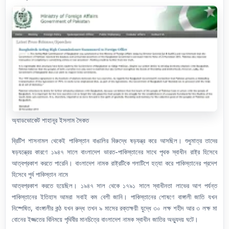
অ্যাডভোকেট শাহানূর ইসলাম সৈকত
ব্রিটিশ শাসনামল থেকেই পাকিস্তান বাঙালির বিরুদ্ধে ষড়যন্ত্র করে আসছিল। শুধুমাত্র তাদের
ষড়যন্ত্রের কারণে ১৯৪৭ সালে বাংলাদেশ ভারত-পাকিস্তানের সাথে পৃথক স্বাধীন রাষ্ট্র হিসেবে
আত্বপ্রকাশ করতে পারেনি। বাংলাদেশ নামক রাষ্ট্রটিকে গলাটিপে হত্যা করে পাকিস্তানের প্রদেশ
হিসেবে পুর্ব পাকিস্তান নামে
আত্বপ্রকাশ করতে হয়েছিল। ১৯৪৭ সাল থেকে ১৭৯১ সালে স্বাধীনতা লাভের আগ পর্যন্ত
পাকিস্তানের ইতিহাস আমরা সবাই কম বেশী জানি। পাকিস্তানের শোষণে বাঙ্গালী জাতি যখন
নিষ্পেষিত, বাংঙ্গালীর কন্ঠ যখন রুদ্ধ তখন ৯ মাসের রক্তক্ষয়ী যুদ্ধে ৩০ লক্ষ শহীদ আর ৩ লক্ষ মা
বোনের ইজ্জতের বিনিময়ে পৃথিবীর মানচিত্রে বাংলাদেশ নামক স্বাধীন জাতির অভ্যুদয় ঘটে।