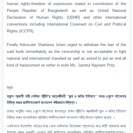
human rights-freedom of expression stated in constitution of the
People Republic of Bangladesh as well as United National
Declaration of Human Rights (UDHR) and other international
conventions including International Covenant on Civil and Political
Rights (ICCPR).
Finally Advocate Shahanur Islam urged to withdraw the ban of the
said book immediately as the censorship is not acceptable in light
national and international standard as well as asked to put an end all
kind of harassment on writer in exile Ms. Janntul Nayeem Prity.
বিবৃতি
’
ফ্রান্স প্রবাসী নারী লেখিকা প্রীতি
র আত্বজীবনী "জন্ম ও জনির ইতিহাস" অমর একুশে বইমেলায়
নিষিদ্ধ করায় জাস্টিসমেকার্স বাংলাদেশ গভীরভাবে উদ্বিগ্ন।
’
ঢাকায় অনুষ্ঠিত অমর একুশে বইমেলায় জান্নাতুন নাঈম প্রীতি
র আত্মজীবনী 'জন্ম ও জনির ইতিহাস'
নিষিদ্ধ করায় মানবাধিকার প্রতিষ্ঠান জাস্টিসমেকার্স বাংলাদেশ গভীর উদ্বেগ প্রকাশ করেছে ।
একইসাথে উল্লেখিত বইয়ের উপর থেকে অবিলম্বে নিষেধাজ্ঞা প্রত্যাহার করে বইটি পাঠকদের জন্য
উপলব্ধ করার অনুমতি দেওয়ার দাবি জানিয়েছে মানবাধিকার প্রতিষ্ঠান জাস্টিসমেকার্সবাংলাদেশ।