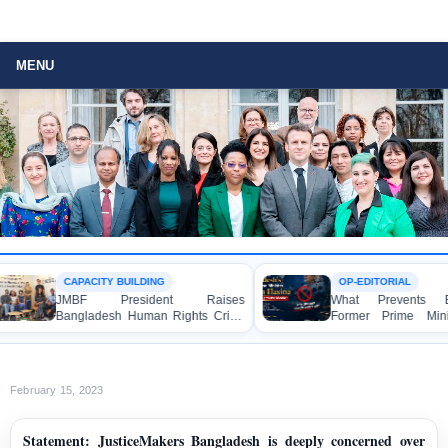
MENU
CAPACITY BUILDING
OP-EDITORIAL
JMBF President Raises
What Prevents Bangl
Bangladesh Human Rights Crisis
Former Prime Minister
with Enabel CEO in Brussels
Hasina from Speaking
Media?
February 15, 2023
Statement: JusticeMakers Bangladesh is deeply concerned over