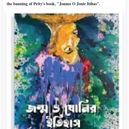
the banning of Prity's book, "Jonmo O Jonir Itihas".