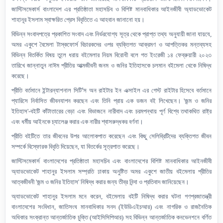
জাস্টিসমেকার্স বাংলাদেশ এর প্রতিষ্ঠাতা মহাসচিব ও বিশিষ্ট মানবাধিকার আইনজীবী অ্যাডভোকেট
শাহানূর ইসলাম স্বাক্ষরিত প্রেস বিবৃতিতে এ আহবান জানানো হয়।
বিভিন্ন সংবাদপত্রে প্রকাশিত সংবাদ এবং নির্ভরযোগ্য সূত্র থেকে প্রাপ্ত তথ্য অনুযায়ী জানা যায়যে,
অমর একুশে বৈমেলা টাস্কফোর্স বিচারকদের ওপর ব্যক্তিগত আক্রমণ ও আপত্তিকর মন্তব্যসহ
বিভিন্ন বিতর্কিত বিষয় তুলে ধরায় বইমেলার নিয়ম বিরোধী বলে গত ইংরেজী ১৪ ফেব্রুয়ারী ২০২৩
তারিখে জান্নাতুন নাঈম প্রীতির আত্মজীবনী জনম ও জনির ইতিহাসকে চলমান বইমেলা থেকে নিষিদ্ধ
করেছে।
’
প্রীতি বর্তমানে ইন্টারন্যাশনাল সিটি
স অন রাইটার ইন এক্সাইল এর গেস্ট রাইটার হিসেবে বর্তমানে
প্যারিসে নির্বাসিত জীবনযাপন করছেন এবং তিনি প্রায় এক ডজন বই লিখেছেন। 'জন্ম ও জনির
ইতিহাস'-বইটি কাঁটাতারের বেড়া এবং বিভাজনে নারীবাদ এবং চরমপন্থায় পূর্ণ বিশ্বে তথাকথিত রাষ্ট্র
এবং ধর্মীয় আইনকে চ্যালেঞ্জ করার এক নারীর শ্বাসরুদ্ধকর বর্ণনা।
প্রীতি বইটিতে তার জীবনের উপর আলোকপাত করেছেন এবং কিছু সেলিব্রিটিদের ব্যক্তিগত জীবন
সম্পর্কে বিস্ফোরক বিবৃতি দিয়েছেন, যা বিতর্কের সূত্রপাত করেছে।
জাস্টিসমেকার্স বাংলাদেশের প্রতিষ্ঠাতা মহাসচিব এবং বাংলাদেশের বিশিষ্ট মানবাধিকার আইনজীবী
অ্যাডভোকেট শাহানুর ইসলাম সম্প্রতি ঢাকায় অনুষ্টিত অমর একুশে জাতীয় বইমেলায় প্রীতির
আত্বজীবনী 'জন্ম ও জনির ইতিহাস' নিষিদ্ধ করার জন্য তীব্র নিন্দা ও প্রতিবাদ জানিয়েছেন।
অ্যাডভোকেট শাহানুর ইসলাম মনে করেন, বইমেলায় বইটি নিষিদ্ধ করার ঘটনা গণপ্রজাতন্ত্রী
বাংলাদেশের সংবিধান, জাতিসংঘ মানবাধিকার সনদ (ইউডিএইচআর) এবং নাগরিক ও রাজনৈতিক
অধিকার সংক্রান্ত আন্তর্জাতিক চুক্তি (আইসিসিপিআর) সহ বিভিন্ন আন্তর্জাতিক কনভেনশনে বর্ণিত