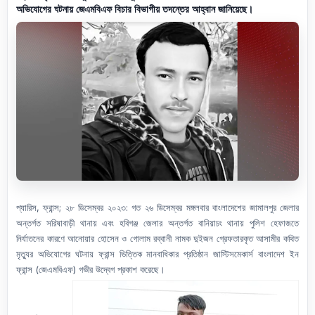
অভিযোগের ঘটনায় জেএমবিএফ বিচার বিভাগীয় তদন্তের আহ্বান জানিয়েছে।
প্যারিস, ফ্রান্স; ২৮ ডিসেম্বর ২০২৩: গত ২৬ ডিসেম্বর মঙ্গলবার বাংলাদেশের জামালপুর জেলার
অন্তর্গত সরিষাবাড়ী থানায় এবং হবিগঞ্জ জেলার অন্তর্গত বানিয়াচং থানায় পুলিশ হেফাজতে
নির্যাতনের কারণে আনোয়ার হোসেন ও গোলাম রব্বানী নামক দুইজন গ্রেফতারকৃত আসামীর কথিত
মৃত্যুর অভিযোগের ঘটনায় ফ্রান্স ভিত্তিক মানবাধিকার প্রতিষ্ঠান জাস্টিসমেকার্স বাংলাদেশ ইন
ফ্রান্স (জেএমবিএফ) গভীর উদ্বেগ প্রকাশ করেছে।