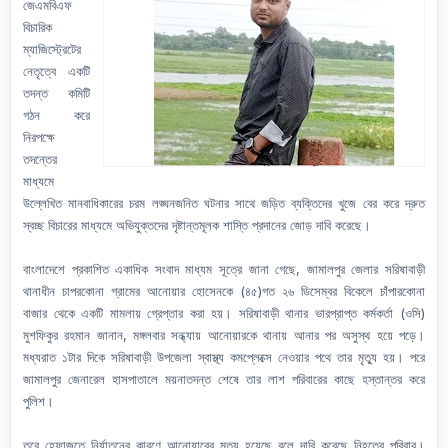
জেএমবিএফ
বিচারিক
ম্যাজিস্ট্রেটের
নেতৃত্বে একটি
তদন্ত কমিটি
গঠন করে
নিরপক্ষে
তদন্তের
মাধ্যমে
উল্লেখিত মানবাধিকারের চরম লঙ্ঘনজনিত ঘটনার সাথে জড়িত ব্যক্তিদের খুজে বের করে দ্রুত
স্বচ্ছ বিচারের মাধ্যমে অভিযুক্তদের দৃষ্টান্তমূলক শাস্তি প্রদানের জোড় দাবি করেছে।
বাংলাদেশে প্রকাশিত একাধিক সংবাদ মাধ্যম সূত্রে জানা গেছে, জামালপুর জেলার সরিষাবাড়ী
থানাধীন চাপরকোনা গ্রামের আনোয়ার হোসেনকে (৪৫)গত ২৬ ডিসেম্বর বিকেলে চাঁপারকোনা
বাজার থেকে একটি মামলায় গ্রেপ্তার করা হয়। সরিষাবাড়ী থানার ভারপ্রাপ্ত কর্মকর্তা (ওসি)
মুশফিকুর রহমান জানান, মঙ্গলবার সন্ধ্যায় আনোয়ারকে থানায় আনার পর অসুস্থ হয়ে পড়ে।
মধ্যরাত ১টার দিকে সরিষাবাড়ী উপজেলা স্বাস্থ্য কমপ্লেক্সে নেওয়ার পথে তার মৃত্যু হয়। পরে
জামালপুর জেনারেল হাসপাতালে ময়নাতদন্ত শেষে তার লাশ পরিবারের কাছে হস্তান্তর করে
পুলিশ।
তবে হেফাজতে নির্যাতনের কারণে আনোয়ারের মৃত্যু হয়েছে বলে দাবি করেছে নিহতের পরিবার।