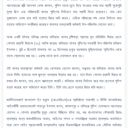
আনোয়ারের স্ত্রী আলপনা বেগম জানান, পুলিশ তাকে তুলে নিয়ে যাওয়ার সময় তার স্বামী পুরোপুরি
সুস্থ ছিল এবং সরিষাবাড়ী থানায় পুলিশের নির্যাতনে তার স্বামী নিহত হয়েছেন। তার বোন
নুরজাহান বেগম তার ভাই হত্যার বিচার দাবি করেন। এদিকে পরিবারের পক্ষ থেকে নির্যাতন করে
হত্যার অভিযোগ অস্বীকার করেছেন মামলার তদন্তকারী কর্মকর্তা উপ-পরিদর্শক সোহেল রানা।
অপর একটি ঘটনায় হবিগঞ্জ জেলার বানিয়াচং থানার নন্দীপাড়া গ্রামের মৃত মহিউদ্দিন মিয়ার ছেলে
গোলাম রব্বানী মিয়াকে (২৫) আটক করেছে বানিয়াচং থানার পুলিশের সহকারী উপ-পরিদর্শক মনিরুল
ইসলাম। চুরি ও ছিনতাই মামলায় গত ২৬ ডিসেম্বর দুপুরে বড়বাজার মুক্তিযোদ্ধা স্মৃতিসৌধ থেকে
তাকে গ্রেফতার করা হয়। এরপর তাকে থানা হেফাজতে রাখা হয়।
ঐই থানার ভারপ্রাপ্ত কর্মকর্তা মোঃ দেলোয়ার হোসেন জানান, সন্ধ্যার পর বানিয়াচং থানার কক্ষে
তাকে সিলিং ফ্যানের সঙ্গে ঝুলন্ত অবস্থায় উদ্ধার করা হয়। তবে নিহত গোলাম রব্বানী মিয়ার মা
ফজর চাঁন জানান, তার ছেলে আত্মহত্যা করেনি। বানিয়াচং থানায় নির্যাতন করে তার ছেলেকে পুলিশ
হত্যা করেছে বলে অভিযোগ করেন তিনি। তিনি তার ছেলে হত্যার বিচার দাবি করেন।
জাস্টিসমেকার্স বাংলাদেশ ইন ফ্রান্স (জেএমবিএফ)এর প্রতিষ্ঠাতা সভাপতি ও বিশিষ্ট মানবাধিকার
আইনজীবী অ্যাডভোকেট শাহানুর ইসলাম বলেন, জামালপুর ও হবিগঞ্জে পুলিশ হেফাজতে আনোয়ার
হোসেন ও গোলাম রাব্বানীর মৃত্যু কোনো বিচ্ছিন্ন ঘটনা নয়, বরং বাংলাদেশের ফৌজদারি বিচার
ব্যবস্থার মধ্যে জবাবদিহিতার অভাব, আইনের শাসন ও গণতান্ত্রিক সরকার ব্যবস্থার অবর্তমানে
সারা দেশে আইন প্রয়োগকারী সংস্থাগুলির দ্বারা নিয়মতান্ত্রিক মানবাধিকার এবং মৌলিক অধিকার