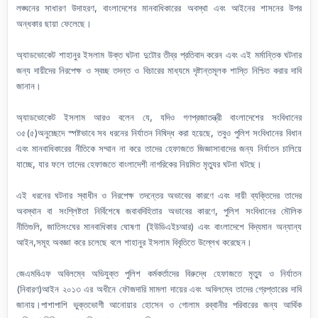
লঙ্ঘনের সাধারণ উদাহরণ, বাংলাদেশের মানবাধিকারের অবস্থা এবং আইনের শাসনের উপর
অন্ধকার ছায়া ফেলেছে।
অ্যাডভোকেট শাহানুর ইসলাম উক্ত ঘটনা দুটোর তীব্র প্রতিবাদ করেন এবং এই মর্মান্তিক ঘটনার
জন্য দায়ীদের নিরপেক্ষ ও স্বচ্ছ তদন্ত ও বিচারের মাধ্যমে দৃষ্টান্তমূলক শাস্তি নিশ্চিত করার দাবি
জানান।
অ্যাডভোকেট ইসলাম আরও বলেন যে, যদিও গণপ্রজাতন্ত্রী বাংলাদেশের সংবিধানের
৩৫(৫)অনুচ্ছেদে স্পষ্টভাবে সব ধরনের নির্যাতন নিষিদ্ধ করা হয়েছে, তবুও পুলিশ সংবিধানের বিধান
এবং মানবাধিকারের নীতিকে সম্মান না করে তাদের হেফাজতে জিজ্ঞাসাবাদের জন্য নির্যাতন চালিয়ে
যাচ্ছে, যার ফলে তাদের হেফাজতে বাংলাদেশী নাগরিকের নিয়মিত মৃত্যুর ঘটনা ঘটছে।
এই ধরনের ঘটনার স্বাধীন ও নিরপেক্ষ তদন্তের অভাবের কারণে এবং দায়ী ব্যক্তিদের তাদের
অবস্থান বা সংশ্লিষ্টতা নির্বিশেষে জবাবদিহিতার অভাবের কারণে, পুলিশ সংবিধানের মৌলিক
নীতিগুলি, জাতিসংঘের মানবাধিকার ঘোষণা (ইউডিএইচআর) এবং বাংলাদেশে বিদ্যমান অন্যান্য
আইন,সমূহ অবজ্ঞা করে চলেছে বলে শাহানুর ইসলাম বিবৃতিতে উল্লেখ করেছেন।
জেএমবিএফ অবিলম্বে অভিযুক্ত পুলিশ কর্মকর্তাদের বিরুদ্ধে হেফাজতে মৃত্যু ও নির্যাতন
(নিবারণ)আইন ২০১৩ এর অধীনে ফৌজদারি মামলা দায়ের এবং অবিলম্বে তাদের গ্রেপ্তারের দাবি
জানায়।পাশাপাশি ভুক্তভোগী আনোয়ার হোসেন ও গোলাম রব্বানীর পরিবারের জন্য আর্থিক