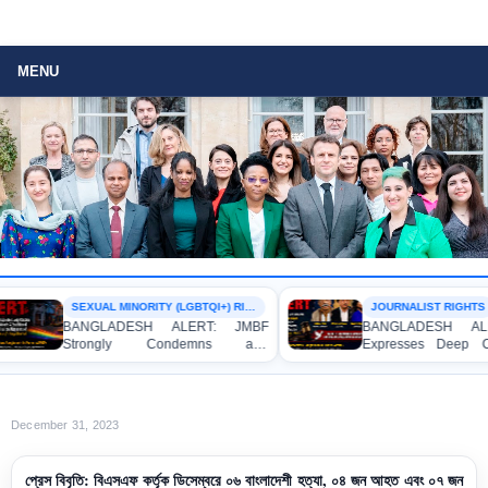
MENU
SEXUAL MINORITY (LGBTQI+) RIGHTS
JOURNALIST RIGHTS
BANGLADESH ALERT: JMBF
BANGLADESH ALER
Strongly Condemns and
Expresses Deep Con
Expresses Deep Concern over the
Strong Condemnation
Detention of Two Individuals on
Indictment of Four 
Allegations of Homosexuality at
Journalists and Blogg
Dhaka University’s Surya Sen Hall
the International Crimes
December 31, 2023
প্রেস বিবৃতি: বিএসএফ কর্তৃক ডিসেম্বরে ০৬ বাংলাদেশী হত্যা, ০৪ জন আহত এবং ০৭ জন