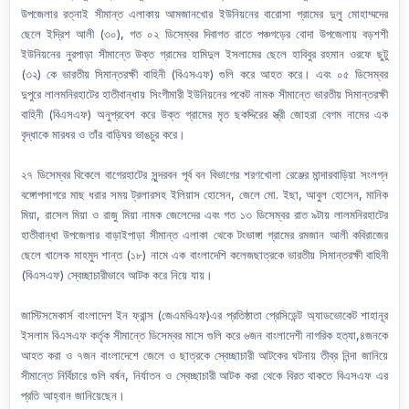
উপজেলার রত্নাই সীমান্ত এলাকায় আমজানখোর ইউনিয়নের বারোসা গ্রামের দুলু মোহাম্মদের
ছেলে ইদ্রিশ আলী (৩০), গত ০২ ডিসেম্বর দিবাগত রাতে পঞ্চগড়ের বোদা উপজেলায় বড়শশী
ইউনিয়নের নুরপাড়া সীমান্তে উক্ত গ্রামের হামিদুল ইসলামের ছেলে হাবিবুর রহমান ওরফে ছুটু
(৩২) কে ভারতীয় সিমান্তরক্ষী বাহিনী (বিএসএফ) গুলি করে আহত করে। এবং ০৫ ডিসেম্বর
দুপুরে লালমনিরহাটের হাতীবান্ধায় সিংগীমারী ইউনিয়নের পকেট নামক সীমান্তে ভারতীয় সিমান্তরক্ষী
বাহিনী (বিএসএফ) অনুপ্রবেশ করে উক্ত গ্রামের মৃত ছকদ্দিরের স্ত্রী জোহরা বেগম নামের এক
বৃদ্ধাকে মারধর ও তাঁর বাড়িঘর ভাঙচুর করে।
২৭ ডিসেম্বর বিকেলে বাগেরহাটের সুন্দরবন পূর্ব বন বিভাগের শরণখোলা রেঞ্জের মান্দারবাড়িয়া সংলগ্ন
বঙ্গোপসাগরে মাছ ধরার সময় ট্রলারসহ ইলিয়াস হোসেন, জেলে মো. ইছা, আবুল হোসেন, মানিক
মিয়া, রাসেল মিয়া ও রাজু মিয়া নামক জেলেদের এবং গত ১৩ ডিসেম্বর রাত ৯টায় লালমনিরহাটের
হাতীবান্ধা উপজেলার বাড়াইপাড়া সীমান্ত এলাকা থেকে টংভাঙ্গা গ্রামের রমজান আলী কবিরাজের
ছেলে খালেক মাহমুদ শান্ত (১৮) নামে এক বাংলাদেশি কলেজছাত্রকে ভারতীয় সিমান্তরক্ষী বাহিনী
(বিএসএফ) স্বেচ্ছাচারীভাবে আটক করে নিয়ে যায়।
জাস্টিসমেকার্স বাংলাদেশ ইন ফ্রান্স (জেএমবিএফ)এর প্রতিষ্ঠাতা প্রেসিডেন্ট অ্যাডভোকেট শাহানূর
ইসলাম বিএসএফ কর্তৃক সীমান্তে ডিসেম্বর মাসে গুলি করে ৬জন বাংলাদেশী নাগরিক হত্যা,৪জনকে
আহত করা ও ৭জন বাংলাদেশে জেলে ও ছাত্রকে স্বেচ্ছাচারী আটকের ঘটনায় তীব্র নিন্দা জানিয়ে
সীমান্তে নির্বিচারে গুলি বর্ষন, নির্যাতন ও স্বেচ্ছাচারী আটক করা থেকে বিরত থাকতে বিএসএফ এর
প্রতি আহ্বান জানিয়েছেন।