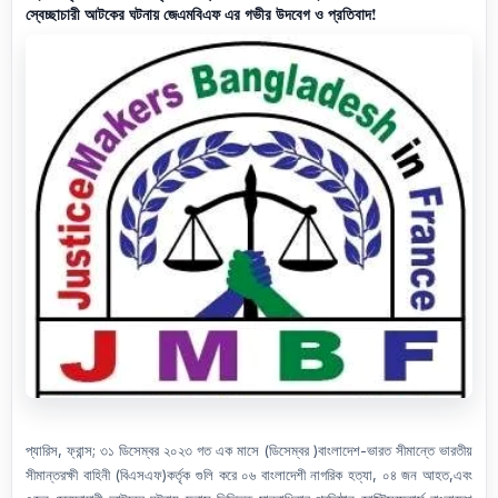
স্বেচ্ছাচারী আটকের ঘটনায় জেএমবিএফ এর গভীর উদবেগ ও প্রতিবাদ!
প্যারিস, ফ্রান্স; ৩১ ডিসেম্বর ২০২৩ গত এক মাসে (ডিসেম্বর )বাংলাদেশ-ভারত সীমান্তে ভারতীয়
সীমান্তরক্ষী বাহিনী (বিএসএফ)কর্তৃক গুলি করে ০৬ বাংলাদেশী নাগরিক হত্যা, ০৪ জন আহত,এবং