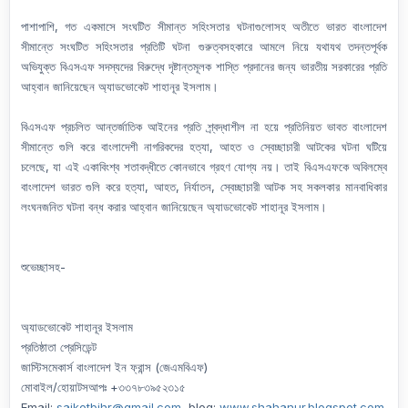
পাশাপাশি, গত একমাসে সংঘটিত সীমান্ত সহিংসতার ঘটনাগুলোসহ অতীতে ভারত বাংলাদেশ
সীমান্তে সংঘটিত সহিংসতার প্রতিটি ঘটনা গুরুত্বসহকারে আমলে নিয়ে যথাযথ তদন্তপূর্বক
অভিযুক্ত বিএসএফ সদস্যদের বিরুদ্ধে দৃষ্টান্তমূলক শাস্তি প্রদানের জন্য ভারতীয় সরকারের প্রতি
আহ্বান জানিয়েছেন অ্যাডভোকেট শাহানূর ইসলাম।
বিএসএফ প্রচলিত আন্তর্জাতিক আইনের প্রতি শ্র্বদ্ধাশীল না হয়ে প্রতিনিয়ত ভাবত বাংলাদেশ
সীমান্তে গুলি করে বাংলাদেশী নাগরিকদের হত্যা, আহত ও স্বেচ্ছাচারী আটকের ঘটনা ঘটিয়ে
চলেছে, যা এই একাবিংশ্ব শতাবদ্ধীতে কোনভাবে গ্রহণ যোগ্য নয়। তাই বিএসএফকে অবিলম্বে
বাংলাদেশ ভারত গুলি করে হত্যা, আহত, নির্যাতন, স্বেচ্ছাচারী আটক সহ সকলকার মানবাধিকার
লংঘনজনিত ঘটনা বন্ধ করার আহ্বান জানিয়েছেন অ্যাডভোকেট শাহানূর ইসলাম।
শুভেচ্ছাসহ-
অ্যাডভোকেট শাহানূর ইসলাম
প্রতিষ্ঠাতা প্রেসিডেন্ট
জাস্টিসমেকার্স বাংলাদেশ ইন ফ্রান্স (জেএমবিএফ)
মোবাইল/হোয়াটসআপঃ +৩৩৭৮৩৯৫২৩১৫
Email:
saikotbihr@gmail.com
, blog:
www.shahanur.blogspot.com