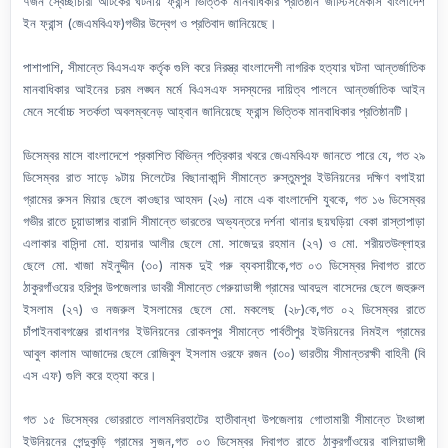
৭জন স্বেচ্ছাচারী আটকের ঘটনায় ফ্রান্স ভিত্তিক মানবাধিকার প্রতিষ্ঠান জাস্টিসমেকার্স বাংলাদেশ
ইন ফ্রান্স (জেএমবিএফ)গভীর উদ্বেগ ও প্রতিবাদ জানিয়েছে।
পাশাপাশি, সীমান্তে বিএসএফ কর্তৃক গুলি করে নিরস্ত্র বাংলাদেশী নাগরিক হত্যার ঘটনা আন্তর্জাতিক
মানবাধিকার আইনের চরম লঙ্ঘন মর্মে বিএসএফ সদস্যদের দায়িত্ব পালনে আন্তর্জাতিক আইন
মেনে সর্বোচ্চ সতর্কতা অবলম্বনেড় আহ্বান জানিয়েছে ফ্রান্স ভিত্তিক মানবাধিকার প্রতিষ্ঠানটি।
ডিসেম্বর মাসে বাংলাদেশে প্রকাশিত বিভিন্ন পত্রিকার খবরে জেএমবিএফ জানতে পারে যে, গত ২৯
ডিসেম্বর রাত সাড়ে ৯টায় সিলেটের বিছানাকান্দি সীমান্তে রুস্তুমপুর ইউনিয়নের দক্ষিণ বগাইয়া
গ্রামের রুসন মিয়ার ছেলে কাওছার আহমদ (২৬) নামে এক বাংলাদেশি যুবকে, গত ১৬ ডিসেম্বর
গভীর রাতে চুয়াডাঙ্গার বারাদি সীমান্তে ভারতের অভ্যন্তরে দর্শনা থানার ছয়ঘড়িয়া বেকা রাস্তাপাড়া
এলাকার বাসিন্দা মো. হায়দার আলীর ছেলে মো. সাজেদুর রহমান (২৭) ও মো. শরীয়তউল্লাহর
ছেলে মো. খাজা মইনুদ্দীন (৩০) নামক দুই গরু ব্যবসায়ীকে,গত ০৩ ডিসেম্বর দিবাগত রাতে
ঠাকুরগাঁওয়ের হরিপুর উপজেলার ডাবরী সীমান্তে গেরুয়াডাঙ্গী গ্রামের আবদুল বাসেদের ছেলে জহুরুল
ইসলাম (২৭) ও নজরুল ইসলামের ছেলে মো. মকলেছ (২৮)কে,গত ০২ ডিসেম্বর রাতে
চাঁপাইনবাবগঞ্জের রাধানগর ইউনিয়নের রোকনপুর সীমান্তে পার্বতীপুর ইউনিয়নের নিমইল গ্রামের
আবুল কালাম আজাদের ছেলে রোজিবুল ইসলাম ওরফে রজন (৩০) ভারতীয় সীমান্তরক্ষী বাহিনী (বি
এস এফ) গুলি করে হত্যা করে।
গত ১৫ ডিসেম্বর ভোররাতে লালমনিরহাটের হাতীবান্ধা উপজেলায় গোতামারী সীমান্তে টংভাঙ্গা
ইউনিয়নের গেন্দুকুড়ি গ্রামের সুজন,গত ০৩ ডিসেম্বর দিবাগত রাতে ঠাকুরগাঁওয়ের বালিয়াডাঙ্গী