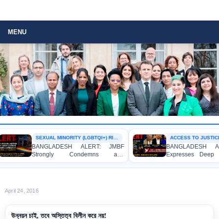
MENU
SEXUAL MINORITY (LGBTQI+) RIGHTS
ACCESS TO JUSTICE
BANGLADESH ALERT: JMBF
BANGLADESH ALE
Strongly Condemns and
Expresses Deep C
Expresses Deep Concern over the
Strong Condemnatio
Detention of Two Individuals on
Indictment of Fou
Allegations of Homosexuality at
Journalists and Blo
Dhaka University’s Surya Sen Hall
the International Crim
April 24, 2016
উন্নয়ন চাই, তবে অস্তিত্ব বিলীন করে নয়!