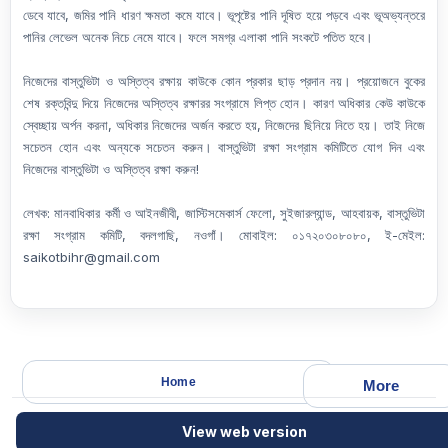
ডেবে যাবে, জমির পানি ধারণ ক্ষমতা কমে যাবে। ভূপৃষ্টের পানি দূষিত হয়ে পড়বে এবং ভূঅভ্যন্তরে
পানির লেভেল অনেক নিচে নেমে যাবে। ফলে সমগ্র এলাকা পানি সংকটে পতিত হবে।
নিজেদের বাস্তুভিটা ও অস্তিত্ব রক্ষায় কাউকে কোন প্রকার ছাড় প্রদান নয়। প্রয়োজনে বুকের
শেষ রক্তবিন্দু দিয়ে নিজেদের অস্তিত্ব রক্ষারর সংগ্রামে লিপ্ত হোন। কারণ অধিকার কেউ কাউকে
স্বেচ্ছায় অর্পন করনা, অধিকার নিজেদের অর্জন করতে হয়, নিজেদের ছিনিয়ে নিতে হয়। তাই নিজে
সচেতন হোন এবং অন্যকে সচেতন করুন। বাস্তুভিটা রক্ষা সংগ্রাম কমিটিতে যোগ দিন এবং
নিজেদের বাস্তুভিটা ও অস্তিত্ব রক্ষা করুন!
লেখক: মানবাধিকার কর্মী ও আইনজীবী, জাস্টিসমেকার্স ফেলো, সুইজারল্যান্ড, আহবায়ক, বাস্তুভিটা
রক্ষা সংগ্রাম কমিটি, বদলগাছি, নওগাঁ। মোবাইল: ০১৭২০৩০৮০৮০, ই-মেইল:
saikotbihr@gmail.com
Home
More
View web version