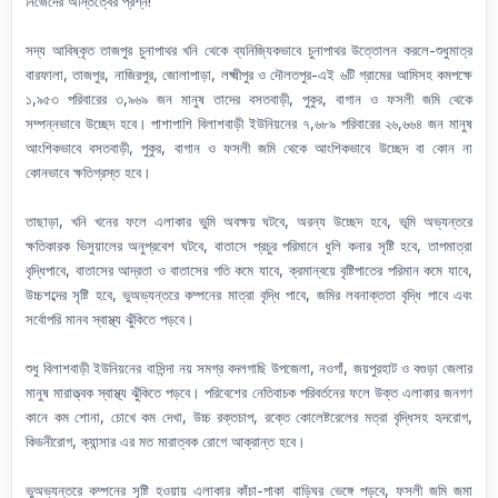
নিজেদের অস্তিত্বের প্রশ্ন!
সদ্য আবিষ্কৃত তাজপুর চুনাপাথর খনি থেকে ব্যনিজ্যিকভাবে চুনাপাথর উত্তোলন করলে-শুধুমাত্র
বারফালা, তাজপুর, নাজিরপুর, জোলাপাড়া, লক্ষ্মীপুর ও দৌলতপুর-এই ৬টি গ্রামের আমিসহ কমপক্ষে
১,৯৫৩ পরিবারের ৩,৯৬৯ জন মানুষ তাদের বসতবাড়ী, পুকুর, বাগান ও ফসলী জমি থেকে
সম্পন্নভাবে উচ্ছেদ হবে। পাশাপাশি বিলাশবাড়ী ইউনিয়নের ৭,৬৮৯ পরিবারের ২৬,৬৬৪ জন মানুষ
আংশিকভাবে বসতবাড়ী, পুকুর, বাগান ও ফসলী জমি থেকে আংশিকভাবে উচ্ছেদ বা কোন না
কোনভাবে ক্ষতিগ্রস্ত হবে।
তাছাড়া, খনি খনের ফলে এলাকার ভুমি অবক্ষয় ঘটবে, অরন্য উচ্ছেদ হবে, ভূমি অভ্যন্তরে
ক্ষতিকারক ভিসুয়ালের অনুপ্রবেশ ঘটবে, বাতাসে প্রচুর পরিমানে ধুলি কনার সৃষ্টি হবে, তাপমাত্রা
বৃদ্ধিপাবে, বাতাসের আদ্রতা ও বাতাসের গতি কমে যাবে, ক্রমান্বয়ে বৃষ্টিপাতের পরিমান কমে যাবে,
উচ্চশব্দের সৃষ্টি হবে, ভুঅভ্যন্তরে কম্পনের মাত্রা বৃদ্ধি পাবে, জমির লবনাক্ততা বৃদ্ধি পাবে এবং
সর্বোপরি মানব স্বাস্থ্য ঝুঁকিতে পড়বে।
শুধু বিলাশবাড়ী ইউনিয়নের বাসিন্দা নয় সমগ্র বদলগাছি উপজেলা, নওগাঁ, জয়পুরহাট ও বগুড়া জেলার
মানুষ মারাত্ত্বক স্বাস্থ্য ঝুঁকিতে পড়বে। পরিবেশের নেতিবাচক পরিবর্তনের ফলে উক্ত এলাকার জনগণ
কানে কম শোনা, চোখে কম দেখা, উচ্চ রক্তচাপ, রক্তে কোলেষ্টরেলের মত্রা বৃদ্ধিসহ হৃদরোগ,
কিডনীরোগ, ক্যান্সার এর মত মারাত্বক রোগে আক্রান্ত হবে।
ভুঅভ্যন্তরে কম্পনের সৃষ্টি হওয়ায় এলাকার কাঁচা-পাকা বাড়িঘর ভেঙ্গে পড়বে, ফসলী জমি জমা