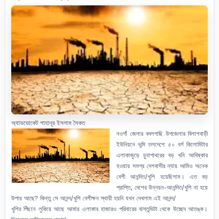
অ্যাডভোকেট শাহানূর ইসলাম সৈকত
নওগাঁ জেলার বদলগাছি উপজেলার বিলাশবাড়ী
ইউনিয়নে ভুমি তলদেশে ৫০ বর্গ কিলোমিটার
এলাকাজুড়ে চুনাপাথরের বড় খনি আবিষ্কার
হওয়ায় সমগ্র দেশবাসীর ন্যায় আমিও অনেক
বেশী আনন্দিত/খুশি হয়েছিলাম। এত বড়
প্রাপ্তি, দেশের উন্নয়ন-আনন্দিত/খুশি না হয়ে
উপায় আছে? কিন্তু সে আনন্দ/খুশি বেশীক্ষন স্থায়ী হয়নি যখন দেখলাম এই আনন্দ/
খুশির পিঁছনে লুকিয়ে আছে আমার এলাকার হাজারও পরিবারের বাস্তুভিটা থেকে উচ্ছেদ আতঙ্ক।