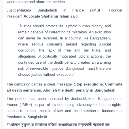
world to sign and share the petition.
JusticeMakers Bangladesh in France (JMBF) Founder
President
Advocate Shahanur Islam
said:
“Justice should protect life, uphold human dignity, and
remain capable of correcting its mistakes. An execution
can never be reversed. In a country like Bangladesh,
where serious concerns persist regarding judicial
corruption, the lack of free and fair trials, and
allegations of politically motivated judicial actions, the
continued use of the death penalty creates an alarming
risk of irreversible injustice. Bangladesh must therefore
choose justice without execution.”
The campaign carries a clear message:
Stop executions. Commute
all death sentences. Abolish the death penalty in Bangladesh.
The petition has been launched by JusticeMakers Bangladesh in
France (JMBF) as part of its continuing advocacy for human rights,
access to justice, the rule of law, and the protection of fundamental
freedoms in Bangladesh.
বাংলাদেশে মৃত্যুদণ্ড বিলোপের দাবিতে জেএমবিএফের বিশ্বব্যাপী প্রচারণা শুরু