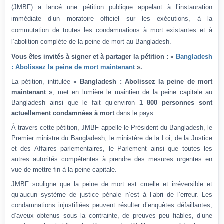
(JMBF) a lancé une pétition publique appelant à l’instauration
immédiate d’un moratoire officiel sur les exécutions, à la
commutation de toutes les condamnations à mort existantes et à
l’abolition complète de la peine de mort au Bangladesh.
Vous êtes invités à signer et à partager la pétition : «
Bangladesh
: Abolissez la peine de mort maintenant
».
La pétition, intitulée
« Bangladesh : Abolissez la peine de mort
maintenant »
, met en lumière le maintien de la peine capitale au
Bangladesh ainsi que le fait qu’environ
1 800 personnes sont
actuellement condamnées à mort
dans le pays.
À travers cette pétition, JMBF appelle le Président du Bangladesh, le
Premier ministre du Bangladesh, le ministère de la Loi, de la Justice
et des Affaires parlementaires, le Parlement ainsi que toutes les
autres autorités compétentes à prendre des mesures urgentes en
vue de mettre fin à la peine capitale.
JMBF souligne que la peine de mort est cruelle et irréversible et
qu’aucun système de justice pénale n’est à l’abri de l’erreur. Les
condamnations injustifiées peuvent résulter d’enquêtes défaillantes,
d’aveux obtenus sous la contrainte, de preuves peu fiables, d’une