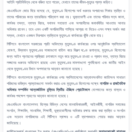
আইনি প্রতিনিধিত্ব থেকে বঞ্চিত হতে পারেন, যেখানে তাদের জীবন-মৃত্যুর প্রশ্ন জড়িত।
জেএমবিএফ জোর দিয়ে বলেছে যে, মৃত্যুদণ্ড বিলোপের অর্থ গুরুতর অপরাধের শিকার ব্যক্তি ও
তাদের পরিবারের জন্য ন্যায়বিচার পরিত্যাগ করা নয়। ভুক্তভোগী এবং তাদের পরিবার সত্য জানা,
কার্যকর তদন্ত, ন্যায্য বিচার, যথাযথ সহায়তা এবং অপরাধীদের জবাবদিহির আওতায় আনার
অধিকার রাখেন। তবে এমন একটি অপরিবর্তনীয় শাস্তির আশ্রয় না নিয়েও এসব লক্ষ্য অর্জন করা
সম্ভব, যেখানে একজন নিরপরাধ ব্যক্তিকে মৃত্যুদণ্ড কার্যকরের ঝুঁকি থেকে যায়।
পিটিশনে বাংলাদেশ সরকারের প্রতি অবিলম্বে মৃত্যুদণ্ড কার্যকরের ওপর আনুষ্ঠানিক স্থগিতাদেশ
ঘোষণা, বিদ্যমান মৃত্যুদণ্ডের সাজাগুলো বাতিল করে বিকল্প দণ্ডে রূপান্তর, মৃত্যুদণ্ড বিলোপের
জন্য আইন প্রণয়নের প্রক্রিয়া চলাকালে নতুন করে মৃত্যুদণ্ড চাওয়া ও প্রদান বন্ধ, ন্যায্য বিচার
লঙ্ঘনের গুরুতর অভিযোগ রয়েছে এমন মৃত্যুদণ্ডের মামলাগুলো পুনর্বিবেচনা এবং জাতীয় আইন
থেকে মৃত্যুদণ্ডের বিধান অপসারণের আহ্বান জানানো হয়েছে।
পিটিশনে বাংলাদেশকে মৃত্যুদণ্ড কার্যকরের ওপর স্থগিতাদেশের আহ্বানসংবলিত জাতিসংঘ সাধারণ
পরিষদের ভবিষ্যৎ প্রস্তাবগুলো সমর্থন করার এবং মৃত্যুদণ্ড বিলোপের লক্ষ্যে
নাগরিক ও রাজনৈতিক
অধিকার সম্পর্কিত আন্তর্জাতিক চুক্তির দ্বিতীয় ঐচ্ছিক প্রোটোকলে
যোগদানের জন্য বাস্তব ও
কার্যকর পদক্ষেপ গ্রহণের আহ্বান জানানো হয়েছে।
জেএমবিএফ বাংলাদেশসহ বিশ্বের বিভিন্ন দেশের মানবাধিকারকর্মী, আইনজীবী, নাগরিক সমাজের
সংগঠন, শিক্ষাবিদ, সাংবাদিক, শিক্ষার্থী, ভুক্তভোগীদের অধিকার রক্ষায় কাজ করা ব্যক্তি ও সংগঠন
এবং সচেতন নাগরিকদের এই পিটিশনে স্বাক্ষর ও এটি ব্যাপকভাবে শেয়ার করার আহ্বান
জানিয়েছে।
জাস্টিসমেকার্স বাংলাদেশ ইন ফ্রান্স (জেএমবিএফ)-এর প্রতিষ্ঠাতা সভাপতি
অ্যাডভোকেট শাহানুর