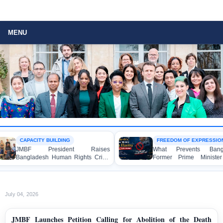
MENU
CAPACITY BUILDING
FREEDOM OF EXPRESSION
JMBF President Raises
What Prevents Banglades
Bangladesh Human Rights Crisis
Former Prime Minister She
with Enabel CEO in Brussels
Hasina from Speaking to 
Media?
July 04, 2026
JMBF Launches Petition Calling for Abolition of the Death