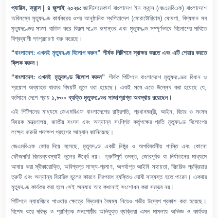
প্যারিস, ফ্রান্স | ৪ জুলাই ২০২৬:
জাস্টিসমেকার্স বাংলাদেশ ইন ফ্রান্স (জেএমবিএফ) বাংলাদেশে
অবিলম্বে মৃত্যুদণ্ড কার্যকরের ওপর আনুষ্ঠানিক স্থগিতাদেশ (মোরাটোরিয়াম) ঘোষণা, বিদ্যমান সব
মৃত্যুদণ্ডের সাজা বাতিল করে বিকল্প দণ্ডে রূপান্তর এবং মৃত্যুদণ্ড সম্পূর্ণভাবে বিলোপের দাবিতে
বিশ্বব্যাপী গণপ্রচারণা শুরু করেছে।
“
বাংলাদেশ: এখনই মৃত্যুদণ্ড বিলোপ করুন
” শীর্ষক পিটিশনে স্বাক্ষর করতে এবং এটি শেয়ার করতে
ক্লিক করুন।
“বাংলাদেশ: এখনই মৃত্যুদণ্ড বিলোপ করুন”
শীর্ষক পিটিশনে বাংলাদেশে মৃত্যুদণ্ডের বিধান ও
প্রয়োগ অব্যাহত থাকার বিষয়টি তুলে ধরা হয়েছে। একই সঙ্গে এতে উল্লেখ করা হয়েছে যে,
বর্তমানে দেশে প্রায়
১,৮০০ ব্যক্তি মৃত্যুদণ্ডের সাজাপ্রাপ্ত অবস্থায় রয়েছেন।
এই পিটিশনের মাধ্যমে জেএমবিএফ বাংলাদেশের রাষ্ট্রপতি, প্রধানমন্ত্রী, আইন, বিচার ও সংসদ
বিষয়ক মন্ত্রণালয়, জাতীয় সংসদ এবং অন্যান্য সংশ্লিষ্ট কর্তৃপক্ষের প্রতি মৃত্যুদণ্ড বিলোপের
লক্ষ্যে জরুরি পদক্ষেপ গ্রহণের আহ্বান জানিয়েছে।
জেএমবিএফ জোর দিয়ে বলেছে, মৃত্যুদণ্ড একটি নিষ্ঠুর ও অপরিবর্তনীয় শাস্তি এবং কোনো
ফৌজদারি বিচারব্যবস্থাই ভুলের ঊর্ধ্বে নয়। ত্রুটিপূর্ণ তদন্ত, জোরপূর্বক বা নির্যাতনের মাধ্যমে
আদায় করা স্বীকারোক্তি, অবিশ্বস্ত সাক্ষ্য-প্রমাণ, অপর্যাপ্ত আইনি সহায়তা, বিচারিক প্রক্রিয়ার
ত্রুটি এবং অন্যান্য বিচারিক ভুলের কারণে নিরপরাধ ব্যক্তিও দোষী সাব্যস্ত হতে পারেন। একবার
মৃত্যুদণ্ড কার্যকর করা হলে সেই অন্যায় আর কখনোই সংশোধন করা সম্ভব নয়।
পিটিশনে ন্যায়বিচার পাওয়ার ক্ষেত্রে বিদ্যমান বৈষম্য নিয়েও গভীর উদ্বেগ প্রকাশ করা হয়েছে।
বিশেষ করে দরিদ্র ও প্রান্তিক জনগোষ্ঠীর অভিযুক্ত ব্যক্তিরা এমন মামলায় অভিজ্ঞ ও কার্যকর