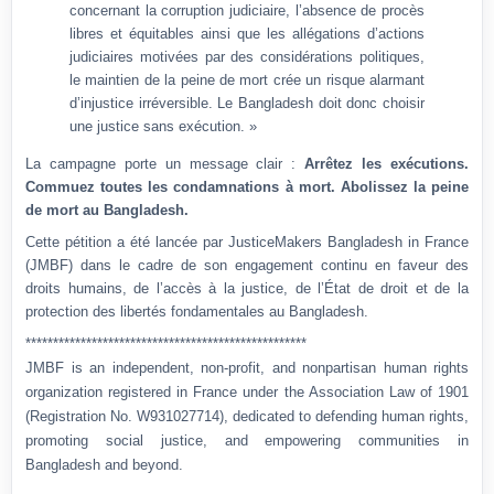
concernant la corruption judiciaire, l’absence de procès
libres et équitables ainsi que les allégations d’actions
judiciaires motivées par des considérations politiques,
le maintien de la peine de mort crée un risque alarmant
d’injustice irréversible. Le Bangladesh doit donc choisir
une justice sans exécution. »
La campagne porte un message clair :
Arrêtez les exécutions.
Commuez toutes les condamnations à mort. Abolissez la peine
de mort au Bangladesh.
Cette pétition a été lancée par JusticeMakers Bangladesh in France
(JMBF) dans le cadre de son engagement continu en faveur des
droits humains, de l’accès à la justice, de l’État de droit et de la
protection des libertés fondamentales au Bangladesh.
***************************************************
JMBF is an independent, non-profit, and nonpartisan human rights
organization registered in France under the Association Law of 1901
(Registration No. W931027714), dedicated to defending human rights,
promoting social justice, and empowering communities in
Bangladesh and beyond.