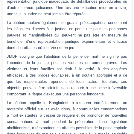
représentation juridique inadéquate, de défaillances procédurales ou
d’autres erreurs judiciaires. Une fois une exécution mise en œuvre,
une telle injustice ne peut jamais être réparée.
La pétition soulève également de graves préoccupations concernant
les inégalités d’accès à la justice, en particulier pour les personnes
pauvres et marginalisées qui peuvent ne pas être en mesure de
bénéficier d’une représentation juridique expérimentée et efficace
dans des affaires où leur vie est en jeu.
JMBF souligne que l’abolition de la peine de mort ne signifie pas
l’abandon de la justice pour les victimes de crimes graves. Les
victimes et leurs familles ont droit à la vérité, à des enquêtes
efficaces, à des procès équitables, à un soutien approprié et à ce
que les responsables répondent de leurs actes. Toutefois, ces
objectifs peuvent être atteints sans recourir à une peine irréversible
comportant le risque d’exécuter une personne innocente.
La pétition appelle le Bangladesh à instaurer immédiatement un
moratoire officiel sur les exécutions, à commuer les condamnations
à mort existantes, à cesser de requérir et de prononcer de nouvelles
condamnations à mort pendant la préparation d’une législation
abolitionniste, à réexaminer les affaires passibles de la peine capitale