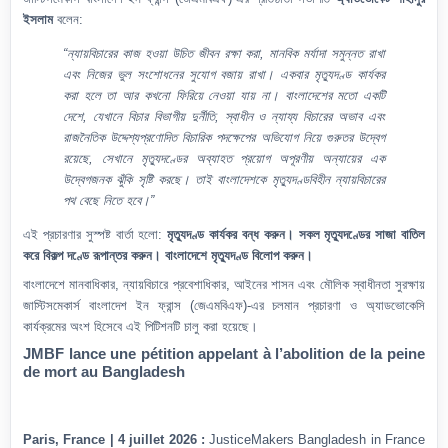
ইসলাম
বলেন:
“ন্যায়বিচারের কাজ হওয়া উচিত জীবন রক্ষা করা, মানবিক মর্যাদা সমুন্নত রাখা
এবং নিজের ভুল সংশোধনের সুযোগ বজায় রাখা। একবার মৃত্যুদণ্ড কার্যকর
করা হলে তা আর কখনো ফিরিয়ে নেওয়া যায় না। বাংলাদেশের মতো একটি
দেশে, যেখানে বিচার বিভাগীয় দুর্নীতি, স্বাধীন ও ন্যায্য বিচারের অভাব এবং
রাজনৈতিক উদ্দেশ্যপ্রণোদিত বিচারিক পদক্ষেপের অভিযোগ নিয়ে গুরুতর উদ্বেগ
রয়েছে, সেখানে মৃত্যুদণ্ডের অব্যাহত প্রয়োগ অপূরণীয় অন্যায়ের এক
উদ্বেগজনক ঝুঁকি সৃষ্টি করছে। তাই বাংলাদেশকে মৃত্যুদণ্ডবিহীন ন্যায়বিচারের
পথ বেছে নিতে হবে।”
এই প্রচারণার সুস্পষ্ট বার্তা হলো:
মৃত্যুদণ্ড কার্যকর বন্ধ করুন। সকল মৃত্যুদণ্ডের সাজা বাতিল
করে বিকল্প দণ্ডে রূপান্তর করুন। বাংলাদেশে মৃত্যুদণ্ড বিলোপ করুন।
বাংলাদেশে মানবাধিকার, ন্যায়বিচারে প্রবেশাধিকার, আইনের শাসন এবং মৌলিক স্বাধীনতা সুরক্ষায়
জাস্টিসমেকার্স বাংলাদেশ ইন ফ্রান্স (জেএমবিএফ)-এর চলমান প্রচারণা ও অ্যাডভোকেসি
কার্যক্রমের অংশ হিসেবে এই পিটিশনটি চালু করা হয়েছে।
JMBF lance une pétition appelant à l’abolition de la peine
de mort au Bangladesh
Paris, France | 4 juillet 2026 :
JusticeMakers Bangladesh in France