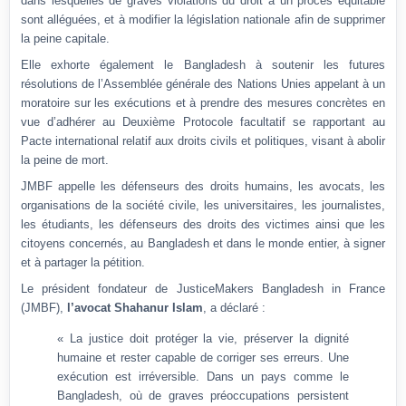
dans lesquelles de graves violations du droit à un procès équitable
sont alléguées, et à modifier la législation nationale afin de supprimer
la peine capitale.
Elle exhorte également le Bangladesh à soutenir les futures
résolutions de l’Assemblée générale des Nations Unies appelant à un
moratoire sur les exécutions et à prendre des mesures concrètes en
vue d’adhérer au Deuxième Protocole facultatif se rapportant au
Pacte international relatif aux droits civils et politiques, visant à abolir
la peine de mort.
JMBF appelle les défenseurs des droits humains, les avocats, les
organisations de la société civile, les universitaires, les journalistes,
les étudiants, les défenseurs des droits des victimes ainsi que les
citoyens concernés, au Bangladesh et dans le monde entier, à signer
et à partager la pétition.
Le président fondateur de JusticeMakers Bangladesh in France
(JMBF),
l’avocat Shahanur Islam
, a déclaré :
« La justice doit protéger la vie, préserver la dignité
humaine et rester capable de corriger ses erreurs. Une
exécution est irréversible. Dans un pays comme le
Bangladesh, où de graves préoccupations persistent